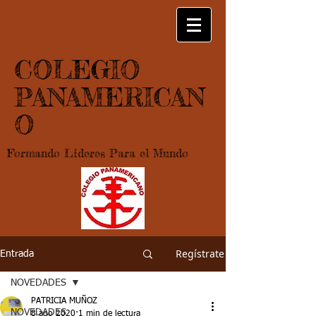
COLEGIO
PANAMERICAN
O
Formando Lideres Para el Mundo
Regístrate
Entrada
NOVEDADES
PATRICIA MUÑOZ
NOVEDADES
8 ago 2020
1 min de lectura