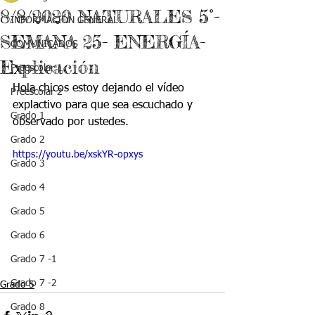
8/8/2020 NATURALES 5°-
INFORMACIÓN GENERAL
SEMANA 25- ENERGÍA-
COMUNICADOS
Explicación
Preescolar 1
Hola chicos estoy dejando el vídeo 
Preescolar 2
explactivo para que sea escuchado y 
Grado 1
observado por ustedes.
Grado 2
https://youtu.be/xskYR-opxys
Grado 3
Grado 4
Grado 5
Grado 6
Grado 7 -1
Grado 7 -2
Grado 5
Grado 8