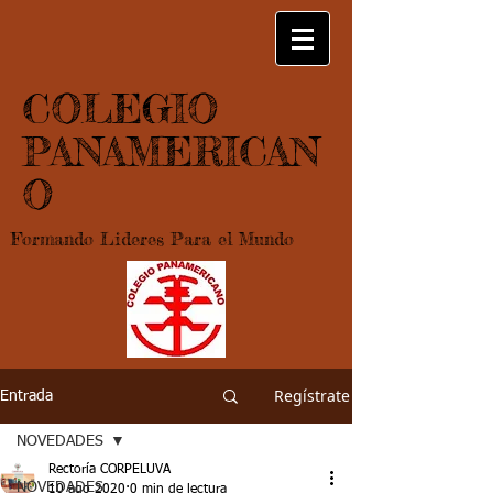
COLEGIO
PANAMERICAN
O
Formando Lideres Para el Mundo
Regístrate
Entrada
NOVEDADES
Rectoría CORPELUVA
NOVEDADES
10 ago 2020
0 min de lectura