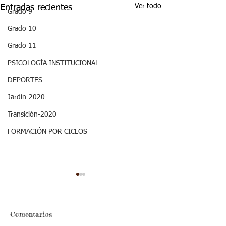
Ver todo
Entradas recientes
Grado 9
Grado 10
Grado 11
PSICOLOGÍA INSTITUCIONAL
DEPORTES
Jardín-2020
Transición-2020
FORMACIÓN POR CICLOS
COMUNICADOS
LISTA DE UTILES
ESCOLARES 2021 
Comentarios
continuación, Lista