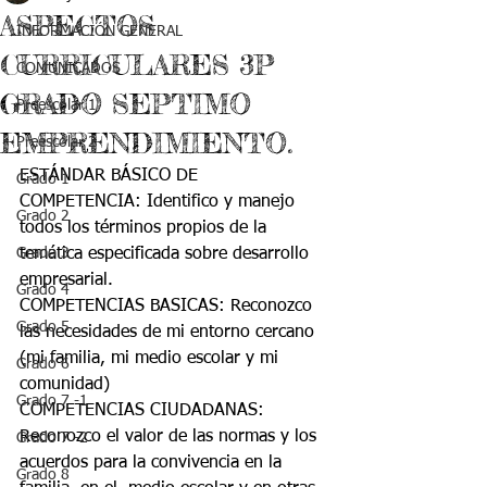
ASPECTOS
INFORMACIÓN GENERAL
CURRICULARES 3P
COMUNICADOS
GRADO SEPTIMO
Preescolar 1
EMPRENDIMIENTO.
Preescolar 2
ESTÁNDAR BÁSICO DE 
Grado 1
COMPETENCIA: Identifico y manejo 
Grado 2
todos los términos propios de la 
Grado 3
temática especificada sobre desarrollo  
empresarial. 
Grado 4
COMPETENCIAS BASICAS: Reconozco 
Grado 5
las necesidades de mi entorno cercano 
(mi familia, mi medio escolar y mi 
Grado 6
comunidad) 
Grado 7 -1
COMPETENCIAS CIUDADANAS:  
Reconozco el valor de las normas y los 
Grado 7 -2
acuerdos para la convivencia en la 
Grado 8