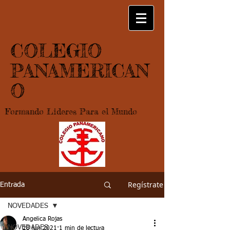
COLEGIO
PANAMERICAN
O
Formando Lideres Para el Mundo
Regístrate
Entrada
NOVEDADES
Angelica Rojas
NOVEDADES
28 jun 2021
1 min de lectura