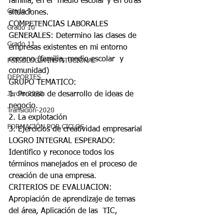
familia, en el  medio escolar y en otras 
Grado 9
situaciones. 
COMPETENCIAS LABORALES 
Grado 10
GENERALES: Determino las clases de 
Grado 11
empresas existentes en mi entorno 
cercano (familia, medio escolar  y 
PSICOLOGÍA INSTITUCIONAL
comunidad) 
DEPORTES
GRUPO TEMATICO:  
Jardín-2020
1. Proceso de desarrollo de ideas de 
negocio. 
Transición-2020
2. La explotación 
FORMACIÓN POR CICLOS
3. Ejercicios de creatividad empresarial 
LOGRO INTEGRAL ESPERADO: 
Identifico y reconoce todos los 
términos manejados en el proceso de 
creación de una empresa. 
CRITERIOS DE EVALUACION: 
Apropiación de aprendizaje de temas 
del área, Aplicación de las  TIC, 