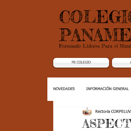
COLEGI
PANAME
Formando Lideres Para el Mun
MI COLEGIO
NOVEDADES
INFORMACIÓN GENERAL
Rectoría CORPELUV
Grado 1
Grado 2
Grado 3
ASPECT