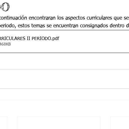
DO
 9
Grado 10
Grado 11
continuación encontraran los aspectos curriculares que se
eriodo, estos temas se encuentran consignados dentro de
EPORTES
Jardín-2020
Transición-2020
RICULARES II PERIODO
.pdf
 468KB