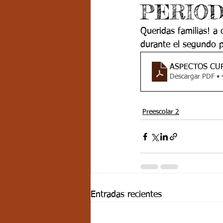
PERIO
Grado 7 -2
Grado 8
Grado
Queridas familias! a 
durante el segundo p
PSICOLOGÍA INSTITUCIONAL
D
ASPECTOS CUR
Descargar PDF •
FORMACIÓN POR CICLOS
Preescolar 2
Entradas recientes