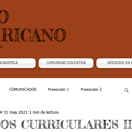
O
RICANO
do
ACADEMICA
COMUNIDAD EDUCATIVA
SERVICIOS EN 
COMUNICADOS
Preescolar 1
Preescolar 2
A
31 may 2021
1 min de lectura
Grado 4
Grado 5
Grado 6
Grado 7 -1
OS CURRICULARES II