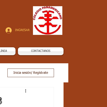
INGRESAR
LINEA
CONTACTANOS
Inicia sesión/ Regístrate
3