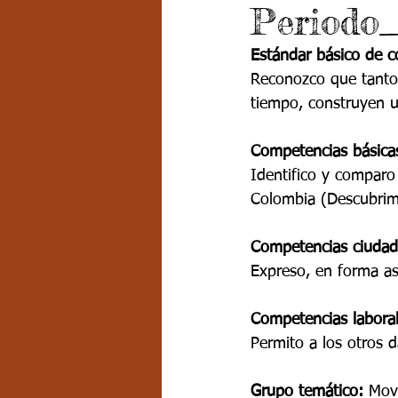
Periodo
Grado 7 -2
Grado 8
Grado
Estándar básico de 
Reconozco que tanto 
PSICOLOGÍA INSTITUCIONAL
D
tiempo, construyen u
Competencias básica
FORMACIÓN POR CICLOS
Identifico y comparo 
Colombia (Descubrimi
Competencias ciudad
Expreso, en forma ase
Competencias laboral
Permito a los otros d
Grupo temático:
 Mov