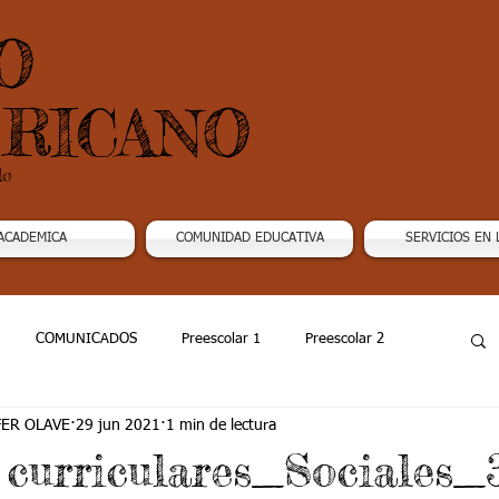
O
RICANO
do
ACADEMICA
COMUNIDAD EDUCATIVA
SERVICIOS EN 
COMUNICADOS
Preescolar 1
Preescolar 2
FER OLAVE
29 jun 2021
1 min de lectura
Grado 4
Grado 5
Grado 6
Grado 7 -1
 curriculares_Sociales_