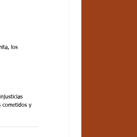
ita, los 
njusticias
s cometidos y