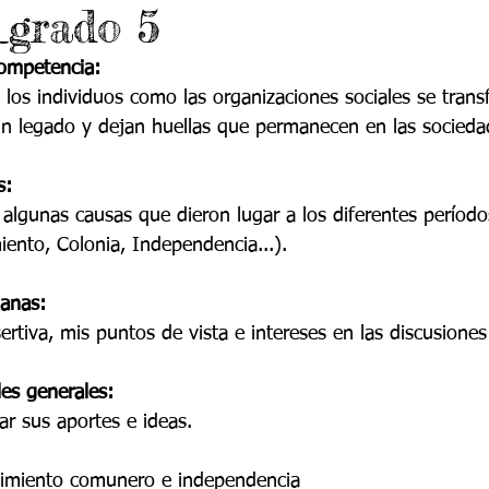
_grado 5
 9
Grado 10
Grado 11
competencia:
los individuos como las organizaciones sociales se trans
EPORTES
Jardín-2020
Transición-2020
n legado y dejan huellas que permanecen en las sociedad
s:
algunas causas que dieron lugar a los diferentes período
ento, Colonia, Independencia...).
anas:
rtiva, mis puntos de vista e intereses en las discusiones
es generales:
ar sus aportes e ideas.
imiento comunero e independencia