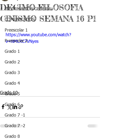
DECIMO FILOSOFIA
INFORMACIÓN GENERAL
CINISMO SEMANA 16 P1
COMUNICADOS
Preescolar 1
https://www.youtube.com/watch?
Preescolar 2
v=NMLXC7VNyes
Grado 1
Grado 2
Grado 3
Grado 4
Grado 10
Grado 5
Grado 6
Grado 7 -1
Grado 7 -2
Grado 8