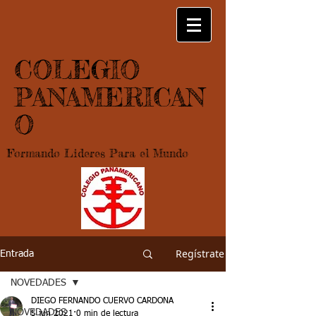
COLEGIO
PANAMERICAN
O
Formando Lideres Para el Mundo
Regístrate
Entrada
NOVEDADES
DIEGO FERNANDO CUERVO CARDONA
NOVEDADES
5 jun 2021
0 min de lectura