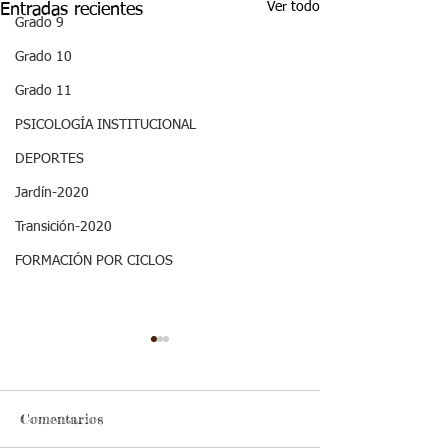
Ver todo
Entradas recientes
Grado 9
Grado 10
Grado 11
PSICOLOGÍA INSTITUCIONAL
DEPORTES
Jardín-2020
Transición-2020
FORMACIÓN POR CICLOS
Decimo - Biofísica I:
ASPECTOS
Aspectos curriculares
CURRICULARE
GRADO DECI
Cordial saludo jóvenes, les
ESTÁNDAR BÁSIC
INVESTIGACIÓ
Comentarios
comparto los aspectos
COMPETENCIA: Des