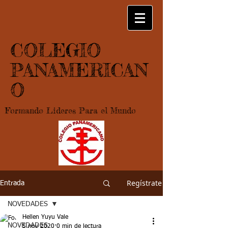
COLEGIO
PANAMERICAN
O
Formando Lideres Para el Mundo
Regístrate
Entrada
NOVEDADES
Hellen Yuyu Vale
NOVEDADES
5 nov 2020
0 min de lectura