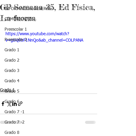
GP Semana 35, Ed Física,
INFORMACIÓN GENERAL
La fuerza
COMUNICADOS
Preescolar 1
https://www.youtube.com/watch?
Preescolar 2
v=gDq0bF1NnQo&ab_channel=COLPANA
Grado 1
Grado 2
Grado 3
Grado 4
Grado 1
Grado 5
Grado 6
Grado 7 -1
Grado 7 -2
Grado 8