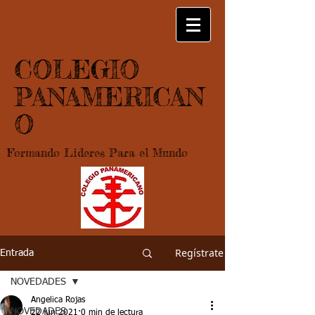
COLEGIO
PANAMERICAN
O
Formando Lideres Para el Mundo
Regístrate
Entrada
NOVEDADES
Angelica Rojas
NOVEDADES
22 jun 2021
0 min de lectura