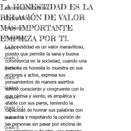
LA HONESTIDAD ES LA
INFORMACIÓN GENERAL
RELACIÓN DE VALOR
COMUNICADOS
MÁS IMPORTANTE
Preescolar 1
EMPIEZA POR TI.
Preescolar 2
La honestidad es un valor maravilloso, 
Grado 1
puesto que permite la sana y buena 
Grado 2
convivencia en la sociedad, cuando una 
Grado 3
persona es honesta lo muestra en sus 
acciones y actos, expresa sus 
Grado 4
pensamientos de manera asertiva 
Grado 5
siendo consciente y congruente con lo 
que piensa y siente, es empática y 
Grado 6
afable con sus pares, teniendo la 
Grado 7 -1
capacidad de honrar sus palabras con 
sus actos y respetando la opinión de 
Grado 7 -2
las personas sin pasar por encima de 
Grado 8