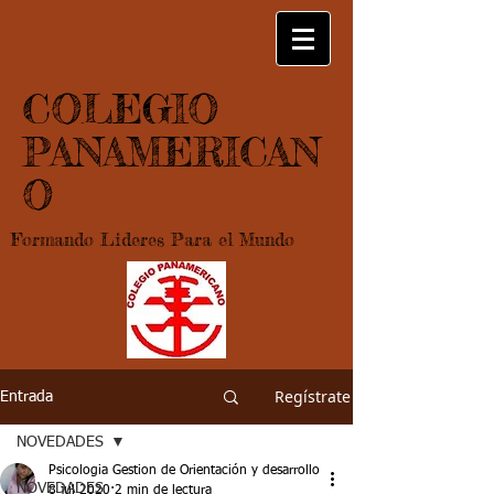
COLEGIO
PANAMERICAN
O
Formando Lideres Para el Mundo
Regístrate
Entrada
NOVEDADES
Psicologia Gestion de Orientación y desarrollo
NOVEDADES
8 jul 2020
2 min de lectura