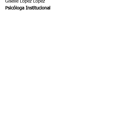
Giselle López López  
Psicóloga Institucional
PSICOLOGÍA INSTITUCIONAL
Ver todo
Entradas recientes