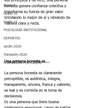
sus principios y de otro, una persona 
Grado 9
honesta genera confianza colectiva y 
transforma su fuerza de gran valor 
Grado 10
brindando lo mejor de sí y obrando de 
Grado 11
manera clara y recta.
PSICOLOGÍA INSTITUCIONAL
DEPORTES
Jardín-2020
Transición-2020
Una persona honesta es….
FORMACIÓN POR CICLOS
La persona honesta es claramente 
perceptible, es auténtica, integra, 
transparente, sincera, franca y valiente, 
es leal y es correcta en la toma de 
decisiones.
Es una persona que tiene buena 
inteligencia emocional, capaz de hablar 