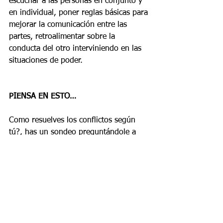
escuchar a las personas en conjunto y 
en individual, poner reglas básicas para 
mejorar la comunicación entre las 
partes, retroalimentar sobre la 
conducta del otro interviniendo en las 
situaciones de poder. 
PIENSA EN ESTO…
Como resuelves los conflictos según 
tú?, has un sondeo preguntándole a 
algunos familiares y amigos sobre lo 
que ellos piensan de como tu resuelves 
los conflictos, hay diferencias de lo que 
ellos piensan a lo que tú piensas que 
haces, ¿Qué puedes aprender de ello?