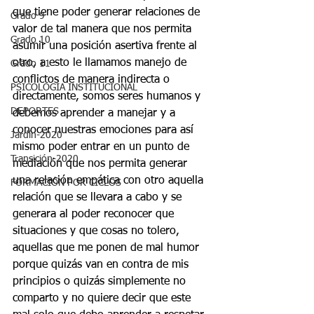
que tiene poder generar relaciones de 
Grado 9
valor de tal manera que nos permita 
Grado 10
asumir una posición asertiva frente al 
otro, a esto le llamamos manejo de 
Grado 11
conflictos de manera indirecta o 
PSICOLOGÍA INSTITUCIONAL
directamente, somos seres humanos y 
DEPORTES
debemos aprender a manejar y a 
conocer nuestras emociones para así 
Jardín-2020
mismo poder entrar en un punto de 
Transición-2020
mediación que nos permita generar 
una relación empática con otro aquella 
FORMACIÓN POR CICLOS
relación que se llevara a cabo y se 
generara al poder reconocer que 
situaciones y que cosas no tolero, 
aquellas que me ponen de mal humor 
porque quizás van en contra de mis 
principios o quizás simplemente no 
comparto y no quiere decir que este 