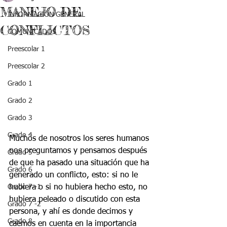
MANEJO DE
INFORMACIÓN GENERAL
CONFLICTOS
COMUNICADOS
Preescolar 1
Preescolar 2
Grado 1
Grado 2
Grado 3
Grado 4
Muchos de nosotros los seres humanos 
nos preguntamos y pensamos después 
Grado 5
de que ha pasado una situación que ha 
Grado 6
generado un conflicto, esto: si no le 
hubiera o si no hubiera hecho esto, no 
Grado 7 -1
hubiera peleado o discutido con esta 
Grado 7 -2
persona, y ahí es donde decimos y 
Grado 8
caemos en cuenta en la importancia 