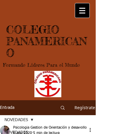
COLEGIO
PANAMERICAN
O
Formando Lideres Para el Mundo
Regístrate
Entrada
NOVEDADES
Psicologia Gestion de Orientación y desarrollo
NOVEDADES
6 ago 2020
5 min de lectura