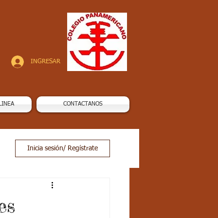
INGRESAR
LINEA
CONTACTANOS
Inicia sesión/ Regístrate
es