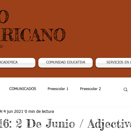
O
RICANO
do
ACADEMICA
COMUNIDAD EDUCATIVA
SERVICIOS EN 
COMUNICADOS
Preescolar 1
Preescolar 2
A
4 jun 2021
0 min de lectura
Grado 4
Grado 5
Grado 6
Grado 7 -1
6: 2 De Junio / Adjectiv