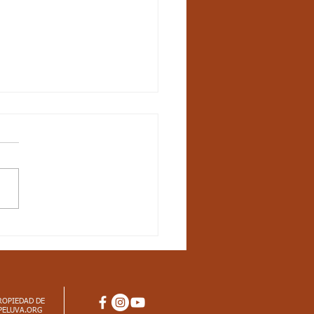
ctos
iculares_Ciencias
rales_3 periodo_grado
dar básico de competencia:
ico en el universo y en la
 e identifico características
 materia, fenómenos físicos
ROPIEDAD DE
PELUVA.ORG