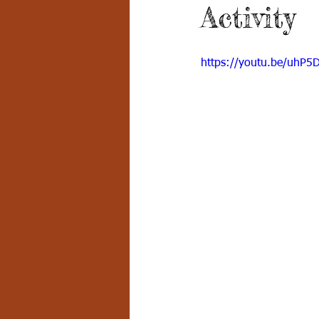
Activity
Grado 7 -2
Grado 8
Grado
https://youtu.be/uhP5
PSICOLOGÍA INSTITUCIONAL
D
FORMACIÓN POR CICLOS