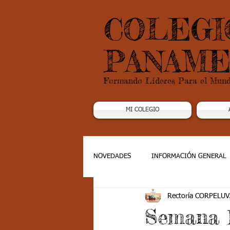
COLEGI
PANAME
Formando Lideres Para el Mun
MI COLEGIO
NOVEDADES
INFORMACIÓN GENERAL
Rectoría CORPELUV
Grado 1
Grado 2
Grado 3
Semana 1