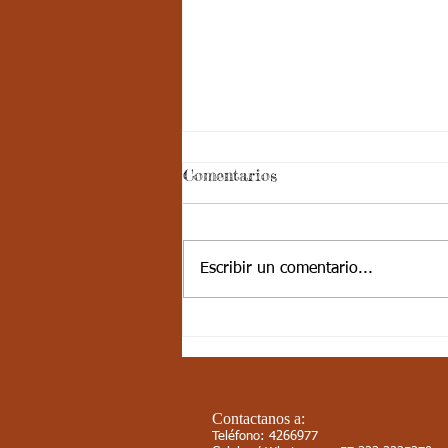
Aspectos
Comentarios
curriculares_Deporte_3
periodo_grado 5
ESTÁNDAR BÁSICO DE
COMPETENCIA: Desarrolla
Escribir un comentario...
actividades de fundamentación en
algunos deportes, se integra
fácilmente con sus compañeros....
Contactanos a:
Teléfono: 4266977