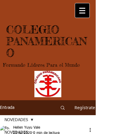
COLEGIO
PANAMERICAN
O
Formando Lideres Para el Mundo
Regístrate
Entrada
NOVEDADES
Hellen Yuyu Vale
NOVEDADES
23 jul 2020
0 min de lectura