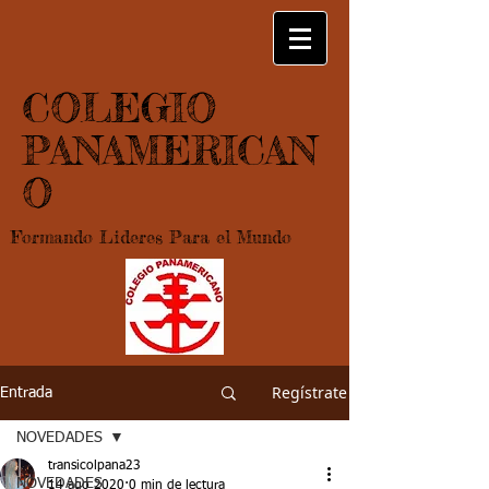
COLEGIO
PANAMERICAN
O
Formando Lideres Para el Mundo
Regístrate
Entrada
NOVEDADES
transicolpana23
NOVEDADES
14 ago 2020
0 min de lectura