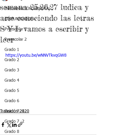
semana 25,26,27 ludica y
INFORMACIÓN GENERAL
arte conociendo las letras
COMUNICADOS
S Y L vamos a escribir y
Preescolar 1
leer
Preescolar 2
Grado 1
https://youtu.be/wNNVTkvqGW8
Grado 2
Grado 3
Grado 4
Grado 5
Grado 6
Transición-2020
Grado 7 -1
Grado 7 -2
Grado 8