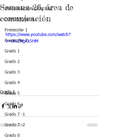
Semana 26, área de
INFORMACIÓN GENERAL
comunicación
COMUNICADOS
Preescolar 1
https://www.youtube.com/watch?
Preescolar 2
v=cKvZNgKk5HM
Grado 1
Grado 2
Grado 3
Grado 4
Grado 1
Grado 5
Grado 6
Grado 7 -1
Grado 7 -2
Grado 8