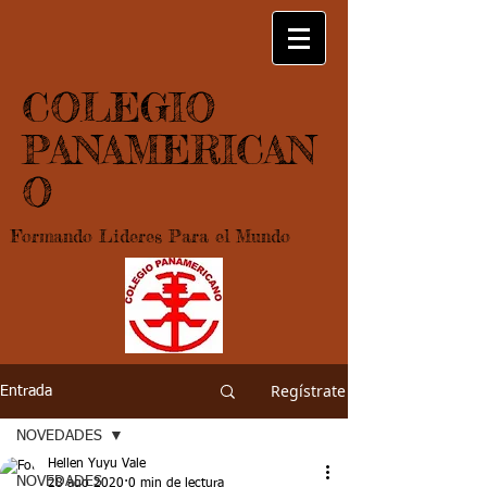
COLEGIO
PANAMERICAN
O
Formando Lideres Para el Mundo
Regístrate
Entrada
NOVEDADES
Hellen Yuyu Vale
NOVEDADES
28 ago 2020
0 min de lectura