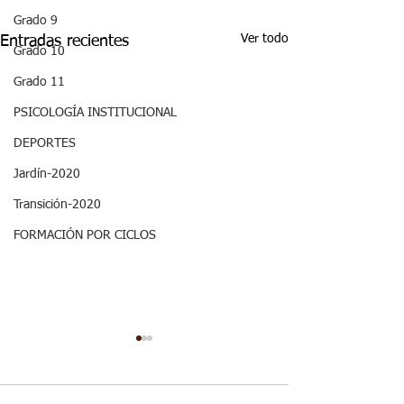
Grado 9
Ver todo
Entradas recientes
Grado 10
Grado 11
PSICOLOGÍA INSTITUCIONAL
DEPORTES
Jardín-2020
Transición-2020
FORMACIÓN POR CICLOS
Decimo - Biofísica I:
ASPECTOS
Aspectos curriculares
CURRICULARE
GRADO DECI