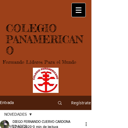
COLEGIO
PANAMERICAN
O
Formando Lideres Para el Mundo
Regístrate
Entrada
NOVEDADES
DIEGO FERNANDO CUERVO CARDONA
NOVEDADES
17 oct 2020
0 min de lectura