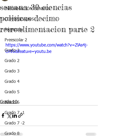
semana 30 ciencias
INFORMACIÓN GENERAL
politicas decimo
COMUNICADOS
retroalimentacion parte 2
Preescolar 1
Preescolar 2
https://www.youtube.com/watch?v=ZlAs4j-
Grado 1
OHfw&feature=youtu.be
Grado 2
Grado 3
Grado 4
Grado 5
Grado 10
Grado 6
Grado 7 -1
Grado 7 -2
Grado 8