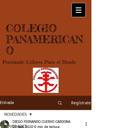
COLEGIO
PANAMERICAN
O
Formando Lideres Para el Mundo
Regístrate
Entrada
NOVEDADES
DIEGO FERNANDO CUERVO CARDONA
NOVEDADES
26 sept 2020
0 min de lectura