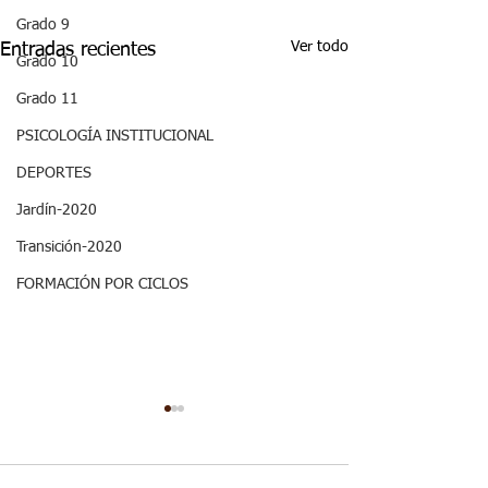
Grado 9
Ver todo
Entradas recientes
Grado 10
Grado 11
PSICOLOGÍA INSTITUCIONAL
DEPORTES
Jardín-2020
Transición-2020
FORMACIÓN POR CICLOS
Decimo - Biofísica I:
ASPECTOS
Aspectos curriculares
CURRICULARE
GRADO DECI