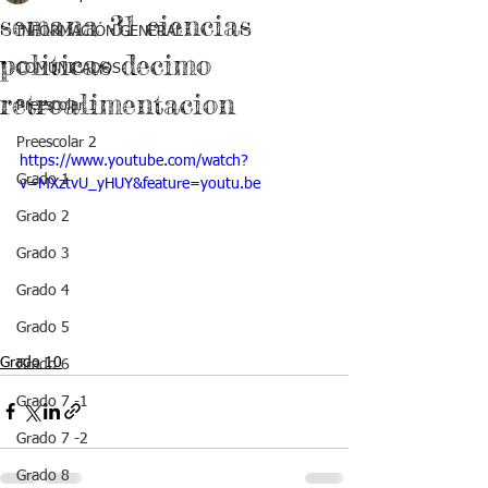
semana 31 ciencias
INFORMACIÓN GENERAL
politicas decimo
COMUNICADOS
retroalimentacion
Preescolar 1
Preescolar 2
https://www.youtube.com/watch?
Grado 1
v=MXztvU_yHUY&feature=youtu.be
Grado 2
Grado 3
Grado 4
Grado 5
Grado 10
Grado 6
Grado 7 -1
Grado 7 -2
Grado 8