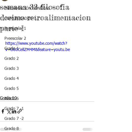
semana 33 filosofia
INFORMACIÓN GENERAL
decimo retroalimentacion
COMUNICADOS
parte 1
Preescolar 1
Preescolar 2
https://www.youtube.com/watch?
Grado 1
v=O80CellZM4M&feature=youtu.be
Grado 2
Grado 3
Grado 4
Grado 5
Grado 10
Grado 6
Grado 7 -1
Grado 7 -2
Grado 8