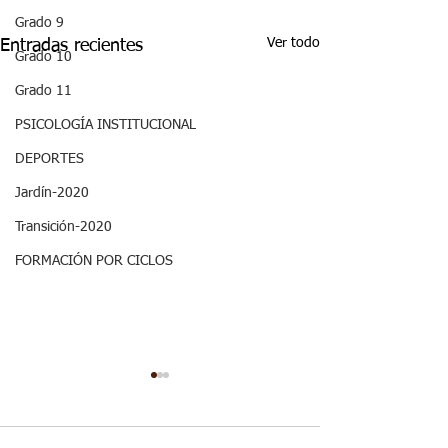
Grado 9
Ver todo
Entradas recientes
Grado 10
Grado 11
PSICOLOGÍA INSTITUCIONAL
DEPORTES
Jardín-2020
Transición-2020
FORMACIÓN POR CICLOS
Decimo - Biofísica I:
ASPECTOS
Aspectos curriculares
CURRICULARE
GRADO DECI