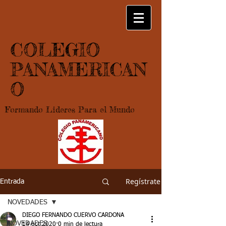
COLEGIO
PANAMERICAN
O
Formando Lideres Para el Mundo
Regístrate
Entrada
NOVEDADES
DIEGO FERNANDO CUERVO CARDONA
NOVEDADES
14 oct 2020
0 min de lectura