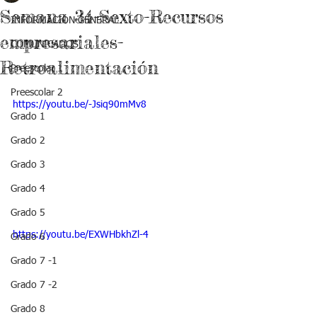
Semana 34-Sexto-Recursos
INFORMACIÓN GENERAL
empresariales-
COMUNICADOS
Retroalimentación
Preescolar 1
Preescolar 2
https://youtu.be/-Jsiq90mMv8
Grado 1
Grado 2
Grado 3
Grado 4
Grado 5
https://youtu.be/EXWHbkhZl-4
Grado 6
Grado 7 -1
Grado 7 -2
Grado 8