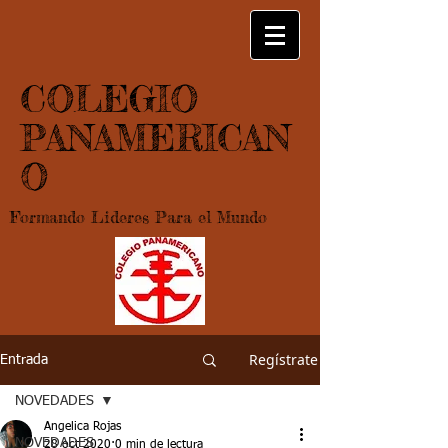
COLEGIO
PANAMERICAN
O
Formando Lideres Para el Mundo
Regístrate
Entrada
NOVEDADES
Angelica Rojas
NOVEDADES
28 oct 2020
0 min de lectura