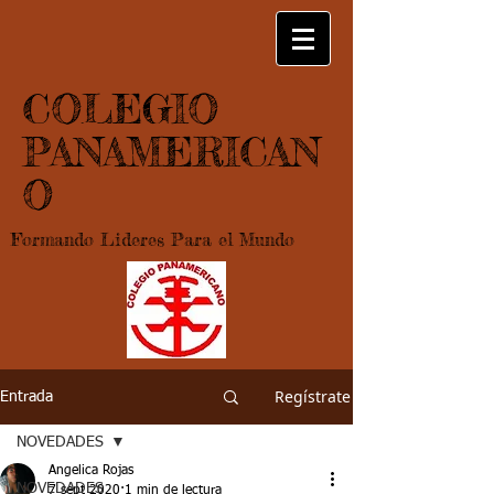
COLEGIO
PANAMERICAN
O
Formando Lideres Para el Mundo
Regístrate
Entrada
NOVEDADES
Angelica Rojas
NOVEDADES
7 sept 2020
1 min de lectura