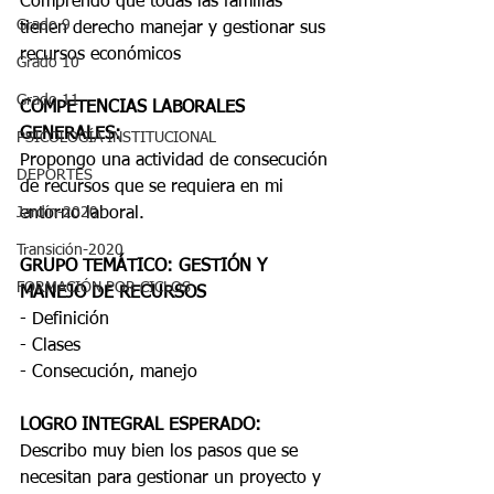
Comprendo que todas las familias 
Grado 9
tienen derecho manejar y gestionar sus 
recursos económicos
Grado 10
Grado 11
COMPETENCIAS LABORALES 
GENERALES:
PSICOLOGÍA INSTITUCIONAL
Propongo una actividad de consecución 
DEPORTES
de recursos que se requiera en mi 
Jardín-2020
entorno laboral.
Transición-2020
GRUPO TEMÁTICO: GESTIÓN Y 
FORMACIÓN POR CICLOS
MANEJO DE RECURSOS
- Definición
- Clases
- Consecución, manejo
LOGRO INTEGRAL ESPERADO: 
Describo muy bien los pasos que se 
necesitan para gestionar un proyecto y 