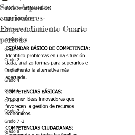
Sexto-Aspectos
INFORMACIÓN GENERAL
curriculares-
COMUNICADOS
Emprendimiento-Cuarto
Preescolar 1
periodo
Preescolar 2
ESTÁNDAR BÁSICO DE COMPETENCIA:
Grado 1
Identifico problemas en una situación 
Grado 2
dada, analizo formas para superarlos e 
Grado 3
implemento la alternativa más 
adecuada.
Grado 4
Grado 5
COMPETENCIAS BÁSICAS:
Proponer ideas innovadoras que 
Grado 6
favorecen la gestión de recursos 
Grado 7 -1
económicos.
Grado 7 -2
COMPETENCIAS CIUDADANAS: 
Grado 8