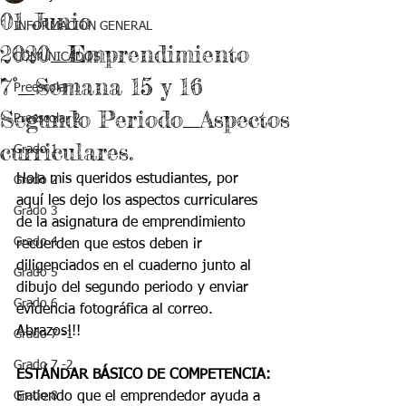
01 Junio
INFORMACIÓN GENERAL
2020_Emprendimiento
COMUNICADOS
7°_Semana 15 y 16
Preescolar 1
Segundo Periodo_Aspectos
Preescolar 2
curriculares.
Grado 1
Hola mis queridos estudiantes, por 
Grado 2
aquí les dejo los aspectos curriculares 
Grado 3
de la asignatura de emprendimiento 
Grado 4
recuerden que estos deben ir 
diligenciados en el cuaderno junto al 
Grado 5
dibujo del segundo periodo y enviar 
Grado 6
evidencia fotográfica al correo. 
Abrazos!!!
Grado 7 -1
Grado 7 -2
ESTÁNDAR BÁSICO DE COMPETENCIA:
Grado 8
Entiendo que el emprendedor ayuda a 