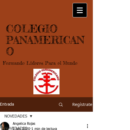
COLEGIO
PANAMERICAN
O
Formando Lideres Para el Mundo
Regístrate
Entrada
NOVEDADES
Angelica Rojas
NOVEDADES
1 jun 2020
1 min de lectura