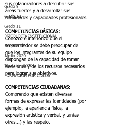
sus colaboradores a descubrir sus 
Grado 9
áreas fuertes y a desarrollar sus 
Grado 10
habilidades y capacidades profesionales.
Grado 11
COMPETENCIAS BÁSICAS:
PSICOLOGÍA INSTITUCIONAL
Conozco e interiorizo que el 
emprendedor se debe preocupar de 
DEPORTES
que los integrantes de su equipo 
Jardín-2020
dispongan de la capacidad de tomar 
Transición-2020
decisiones y de los recursos necesarios 
para lograr sus objetivos.
FORMACIÓN POR CICLOS
COMPETENCIAS CIUDADANAS: 
Comprendo que existen diversas 
formas de expresar las identidades (por 
ejemplo, la apariencia física, la 
expresión artística y verbal, y tantas 
otras...) y las respeto.