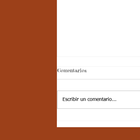
Semana 20, Castellano -
Comentarios
Aspectos curriculares del
3periodo. G2
Buena tarde, los estudiantes van
a conocer los temas con los que
Escribir un comentario...
se va a trabajar durante el
periodo, además deben
trascribirlos al...