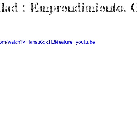
dad : Emprendimiento. 
 9
Grado 10
Grado 11
EPORTES
Jardín-2020
Transición-2020
com/watch?v=lahsu6qx1iI&feature=youtu.be