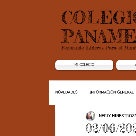
COLEGI
PANAME
Formando Lideres Para el Mun
MI COLEGIO
NOVEDADES
INFORMACIÓN GENERAL
NERLY HINESTROZ
Grado 1
Grado 2
Grado 3
02/06/20