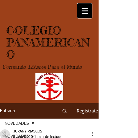
COLEGIO
PANAMERICAN
O
Formando Lideres Para el Mundo
Regístrate
Entrada
NOVEDADES
JURANY RIASCOS
NOVEDADES
5 ago 2020
1 min de lectura