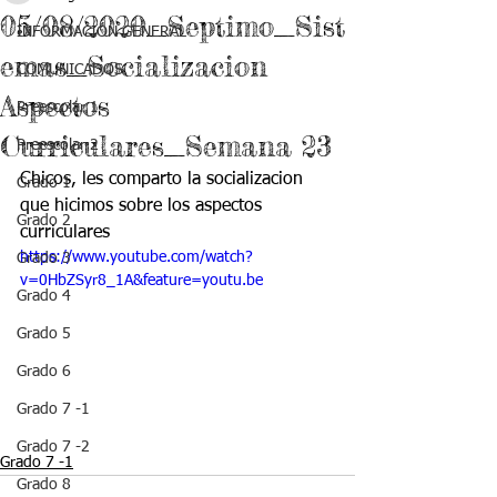
05/08/2020_Septimo_Sist
INFORMACIÓN GENERAL
emas_Socializacion
COMUNICADOS
Aspectos
Preescolar 1
Curriculares_Semana 23
Preescolar 2
Chicos, les comparto la socializacion 
Grado 1
que hicimos sobre los aspectos 
Grado 2
curriculares
https://www.youtube.com/watch?
Grado 3
v=0HbZSyr8_1A&feature=youtu.be
Grado 4
Grado 5
Grado 6
Grado 7 -1
Grado 7 -2
Grado 7 -1
Grado 8