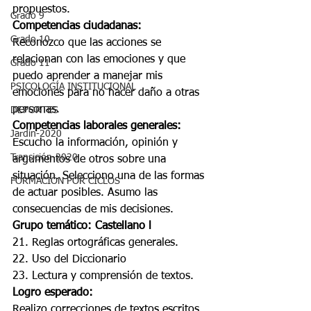
propuestos.
Grado 9
Competencias ciudadanas:
Grado 10
Reconozco que las acciones se 
relacionan con las emociones y que 
Grado 11
puedo aprender a manejar mis 
PSICOLOGÍA INSTITUCIONAL
emociones para no hacer daño a otras 
personas.
DEPORTES
Competencias laborales generales:
Jardín-2020
Escucho la información, opinión y 
Transición-2020
argumentos de otros sobre una 
situación. Selecciono una de las formas 
FORMACIÓN POR CICLOS
de actuar posibles. Asumo las 
consecuencias de mis decisiones.
Grupo temático: Castellano l
21. Reglas ortográficas generales.
22. Uso del Diccionario
23. Lectura y comprensión de textos.
Logro esperado:
Realizo correcciones de textos escritos 