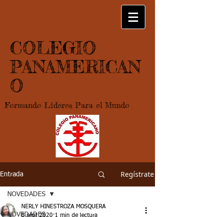
COLEGIO
PANAMERICAN
O
Formando Lideres Para el Mundo
Regístrate
Entrada
NOVEDADES
NERLY HINESTROZA MOSQUERA
NOVEDADES
8 sept 2020
1 min de lectura