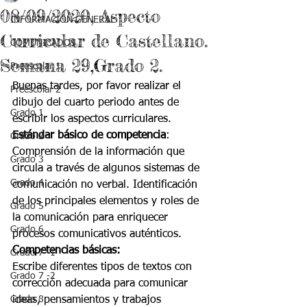
08/09/2020, Aspecto
INFORMACIÓN GENERAL
Curricular de Castellano.
COMUNICADOS
Semana 29,Grado 2.
Preescolar 1
Buenas tardes, por favor realizar el 
Preescolar 2
dibujo del cuarto periodo antes de 
Grado 1
escribir los aspectos curriculares.
Estándar básico de competencia
:
Grado 2
Comprensión de la información que 
Grado 3
circula a través de algunos sistemas de 
Grado 4
comunicación no verbal. Identificación 
de los principales elementos y roles de 
Grado 5
la comunicación para enriquecer 
Grado 6
procesos comunicativos auténticos.
Competencias básicas:
Grado 7 -1
Escribe diferentes tipos de textos con 
Grado 7 -2
corrección adecuada para comunicar 
Grado 8
ideas, pensamientos y trabajos 