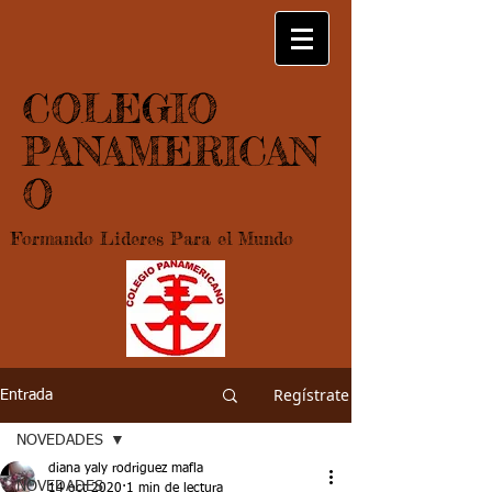
COLEGIO
PANAMERICAN
O
Formando Lideres Para el Mundo
Regístrate
Entrada
NOVEDADES
diana yaly rodriguez mafla
NOVEDADES
14 oct 2020
1 min de lectura