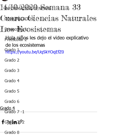
14/10/2020 Semana 33
INFORMACIÓN GENERAL
Cuarto Ciencias Naturales
COMUNICADOS
Los Ecosistemas
Preescolar 1
Hola niños les dejo el video explicativo 
Preescolar 2
de los ecosistemas 
Grado 1
https://youtu.be/UqSkYOqEfZ0
Grado 2
Grado 3
Grado 4
Grado 5
Grado 6
Grado 4
Grado 7 -1
Grado 7 -2
Grado 8