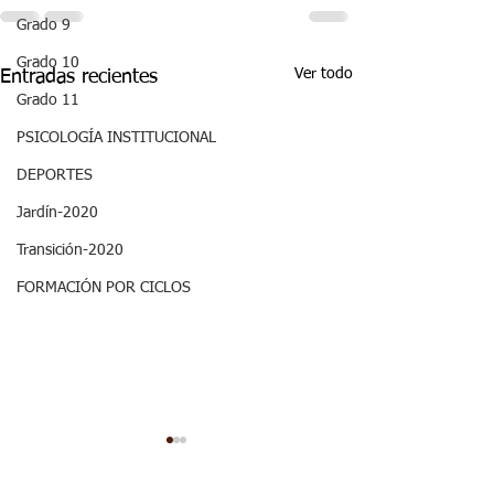
Grado 9
Grado 10
Ver todo
Entradas recientes
Grado 11
PSICOLOGÍA INSTITUCIONAL
DEPORTES
Jardín-2020
Transición-2020
FORMACIÓN POR CICLOS
Aspectos
Aspectos
curriculares_Sociales_3
curriculares_Ci