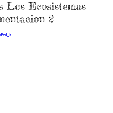
s Los Ecosistemas
 9
Grado 10
Grado 11
mentacion 2
EPORTES
Jardín-2020
Transición-2020
aFwl_k