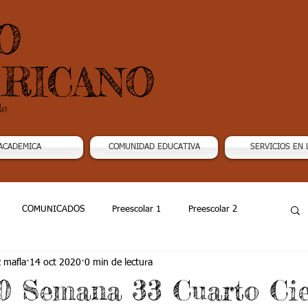
O
RICANO
do
ACADEMICA
COMUNIDAD EDUCATIVA
SERVICIOS EN 
COMUNICADOS
Preescolar 1
Preescolar 2
z mafla
14 oct 2020
0 min de lectura
Grado 4
Grado 5
Grado 6
Grado 7 -1
20 Semana 33 Cuarto Ci