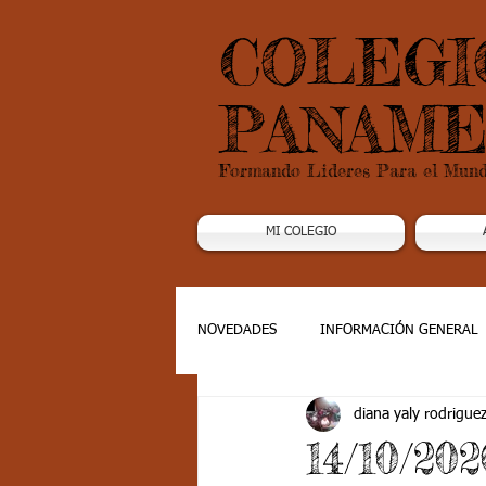
COLEGI
PANAME
Formando Lideres Para el Mun
MI COLEGIO
NOVEDADES
INFORMACIÓN GENERAL
diana yaly rodrigue
Grado 1
Grado 2
Grado 3
14/10/20