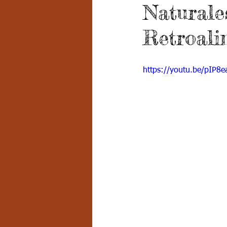
Naturale
Grado 7 -2
Grado 8
Grado
Retroali
PSICOLOGÍA INSTITUCIONAL
D
https://youtu.be/pIP8e
FORMACIÓN POR CICLOS