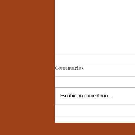
Aspectos
Comentarios
curriculares_Deporte_3
periodo_grado 4
ESTÁNDAR BÁSICO DE
COMPETENCIA: Muestra
Escribir un comentario...
disciplina cuando participa en
actividades físicas, deportivas,
recreativas y valora la...