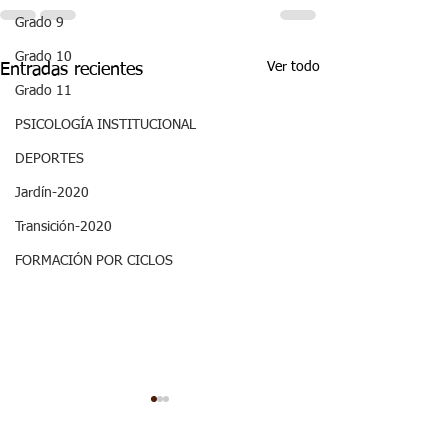
Grado 9
Grado 10
Ver todo
Entradas recientes
Grado 11
PSICOLOGÍA INSTITUCIONAL
DEPORTES
Jardín-2020
Transición-2020
FORMACIÓN POR CICLOS
Aspectos
Aspectos
curriculares_Sociales_3
curriculares_Ci