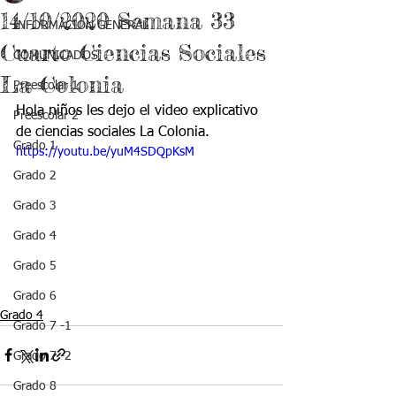
14/10/2020 Semana 33
INFORMACIÓN GENERAL
Cuarto Ciencias Sociales
COMUNICADOS
La Colonia
Preescolar 1
Hola niños les dejo el video explicativo 
Preescolar 2
de ciencias sociales La Colonia.
Grado 1
https://youtu.be/yuM4SDQpKsM
Grado 2
Grado 3
Grado 4
Grado 5
Grado 6
Grado 4
Grado 7 -1
Grado 7 -2
Grado 8