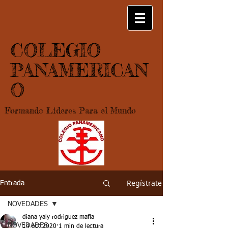
COLEGIO
PANAMERICAN
O
Formando Lideres Para el Mundo
Regístrate
Entrada
NOVEDADES
diana yaly rodriguez mafla
NOVEDADES
14 oct 2020
1 min de lectura