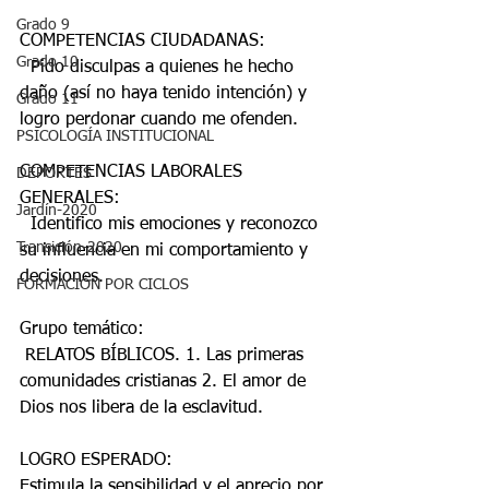
Grado 9
COMPETENCIAS CIUDADANAS:
Grado 10
  Pido disculpas a quienes he hecho 
daño (así no haya tenido intención) y 
Grado 11
logro perdonar cuando me ofenden. 
PSICOLOGÍA INSTITUCIONAL
COMPETENCIAS LABORALES 
DEPORTES
GENERALES:
Jardín-2020
  Identifico mis emociones y reconozco 
Transición-2020
su influencia en mi comportamiento y 
decisiones. 
FORMACIÓN POR CICLOS
Grupo temático:
 RELATOS BÍBLICOS. 1. Las primeras 
comunidades cristianas 2. El amor de 
Dios nos libera de la esclavitud. 
LOGRO ESPERADO: 
Estimula la sensibilidad y el aprecio por 