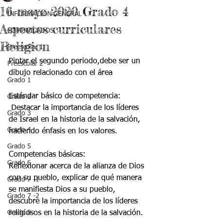
16 mayo 2020 Grado 4
INFORMACIÓN GENERAL
Aspectos curriculares
COMUNICADOS
Religion
Preescolar 1
Pintar el segundo periodo,debe ser un 
Preescolar 2
dibujo relacionado con el área
Grado 1
Estándar básico de competencia:
Grado 2
 Destacar la importancia de los líderes 
Grado 3
de Israel en la historia de la salvación, 
Grado 4
haciendo énfasis en los valores. 
Grado 5
Competencias básicas:  
Grado 6
Reflexionar acerca de la alianza de Dios 
con su pueblo, explicar de qué manera 
Grado 7 -1
se manifiesta Dios a su pueblo, 
Grado 7 -2
descubre la importancia de los líderes 
Grado 8
religiosos en la historia de la salvación. 