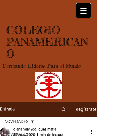
COLEGIO
PANAMERICAN
O
Formando Lideres Para el Mundo
Regístrate
Entrada
NOVEDADES
diana yaly rodriguez mafla
NOVEDADES
16 may 2020
1 min de lectura