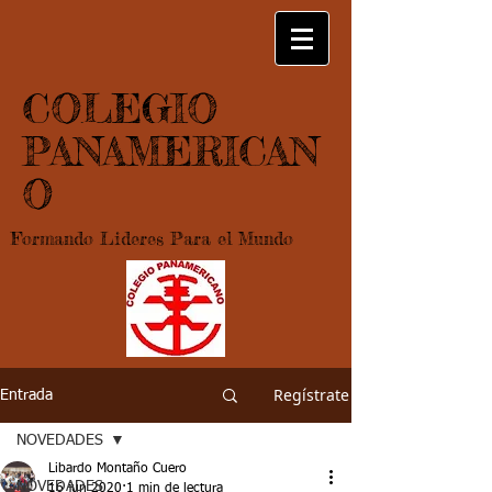
COLEGIO
PANAMERICAN
O
Formando Lideres Para el Mundo
Regístrate
Entrada
NOVEDADES
Libardo Montaño Cuero
NOVEDADES
16 jun 2020
1 min de lectura