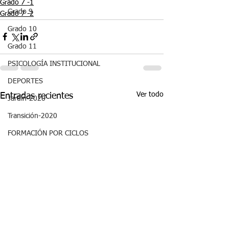
Grado 7 -1
Grado 9
Grado 7 -2
Grado 10
Grado 11
PSICOLOGÍA INSTITUCIONAL
DEPORTES
Ver todo
Entradas recientes
Jardín-2020
Transición-2020
FORMACIÓN POR CICLOS