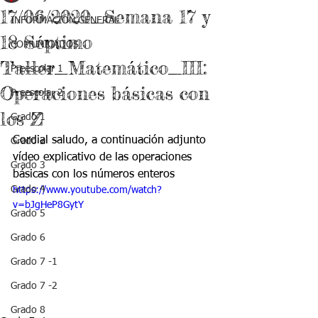
17/06/2020_Semana 17 y
INFORMACIÓN GENERAL
18 Séptimo
COMUNICADOS
Taller_Matemático_III:
Preescolar 1
Operaciones básicas con
Preescolar 2
los Z
Grado 1
Cordial saludo, a continuación adjunto 
Grado 2
vídeo explicativo de las operaciones 
Grado 3
básicas con los números enteros
Grado 4
https://www.youtube.com/watch?
v=bJgHeP8GytY
Grado 5
Grado 6
Grado 7 -1
Grado 7 -2
Grado 8