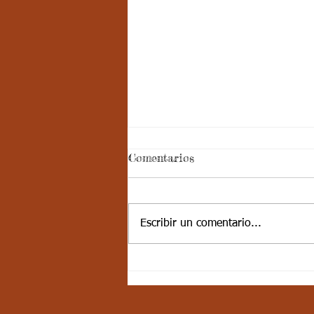
Aspectos
Comentarios
curriculares_Deporte_3
periodo_grado 4
ESTÁNDAR BÁSICO DE
COMPETENCIA: Muestra
Escribir un comentario...
disciplina cuando participa en
actividades físicas, deportivas,
recreativas y valora la...