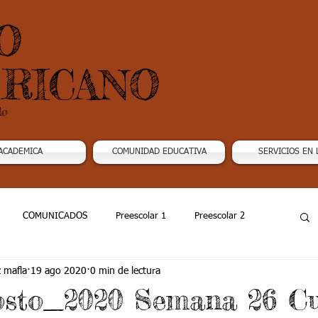
O
RICANO
do
ACADEMICA
COMUNIDAD EDUCATIVA
SERVICIOS EN 
COMUNICADOS
Preescolar 1
Preescolar 2
z mafla
19 ago 2020
0 min de lectura
Grado 4
Grado 5
Grado 6
Grado 7 -1
osto_2020 Semana 26 C