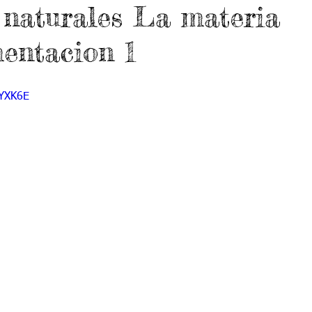
 naturales La materia
 9
Grado 10
Grado 11
mentacion 1
EPORTES
Jardín-2020
Transición-2020
xYXK6E