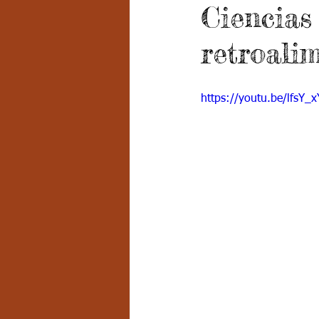
Ciencias
Grado 7 -2
Grado 8
Grado
retroali
PSICOLOGÍA INSTITUCIONAL
D
https://youtu.be/lfsY_
FORMACIÓN POR CICLOS