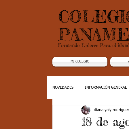
COLEGI
PANAME
Formando Lideres Para el Mun
MI COLEGIO
NOVEDADES
INFORMACIÓN GENERAL
diana yaly rodrigue
Grado 1
Grado 2
Grado 3
18 de ag