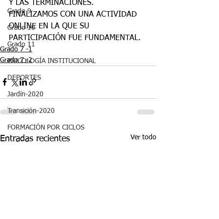
Y LAS TERMINACIONES.
Grado 9
FINALIZAMOS CON UNA ACTIVIDAD 
ONLINE EN LA QUE SU 
Grado 10
PARTICIPACIÓN FUE FUNDAMENTAL.
Grado 11
Grado 7 -1
Grado 7 -2
PSICOLOGÍA INSTITUCIONAL
DEPORTES
Jardín-2020
Transición-2020
FORMACIÓN POR CICLOS
Ver todo
Entradas recientes