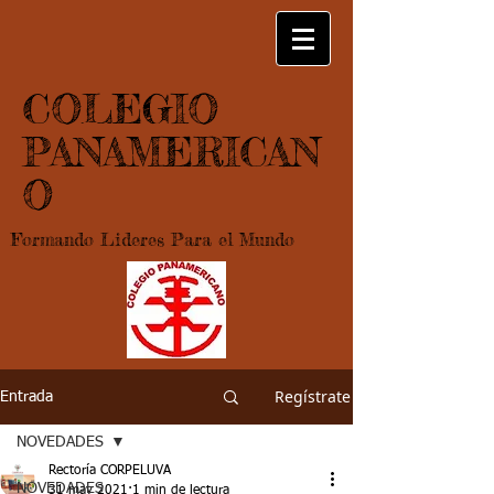
COLEGIO
PANAMERICAN
O
Formando Lideres Para el Mundo
Regístrate
Entrada
NOVEDADES
Rectoría CORPELUVA
NOVEDADES
31 may 2021
1 min de lectura