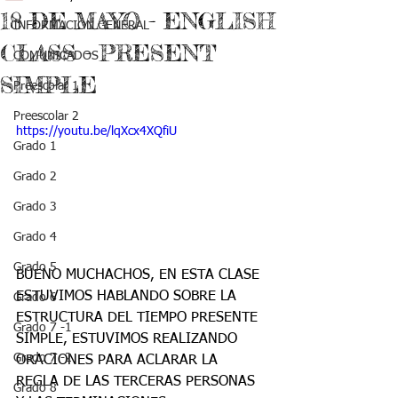
18 DE MAYO - ENGLISH
INFORMACIÓN GENERAL
CLASS - PRESENT
COMUNICADOS
SIMPLE
Preescolar 1
Preescolar 2
https://youtu.be/lqXcx4XQfiU
Grado 1
Grado 2
Grado 3
Grado 4
Grado 5
BUENO MUCHACHOS, EN ESTA CLASE 
ESTUVIMOS HABLANDO SOBRE LA 
Grado 6
ESTRUCTURA DEL TIEMPO PRESENTE 
Grado 7 -1
SIMPLE, ESTUVIMOS REALIZANDO 
Grado 7 -2
ORACIONES PARA ACLARAR LA 
REGLA DE LAS TERCERAS PERSONAS 
Grado 8