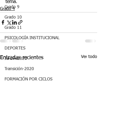
tema.
Grado 9
Grado 4
Grado 10
Grado 11
PSICOLOGÍA INSTITUCIONAL
DEPORTES
Ver todo
Entradas recientes
Jardín-2020
Transición-2020
FORMACIÓN POR CICLOS