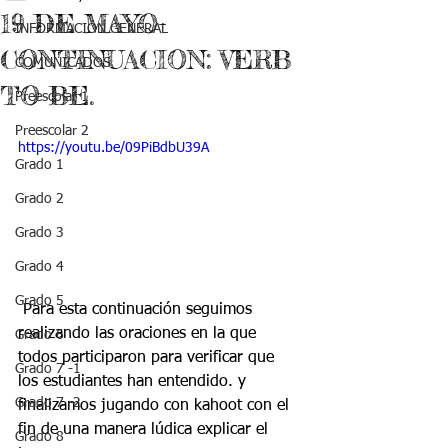
19 DE MAYO-
INFORMACIÓN GENERAL
CONTINUACION: VERB
COMUNICADOS
TO BE.
Preescolar 1
Preescolar 2
https://youtu.be/09PiBdbU39A
Grado 1
Grado 2
Grado 3
Grado 4
Grado 5
 Para esta continuación seguimos 
realizando las oraciones en la que 
Grado 6
todos participaron para verificar que 
Grado 7 -1
los estudiantes han entendido. y 
Grado 7 -2
finalizamos jugando con kahoot con el 
fin de una manera lúdica explicar el 
Grado 8