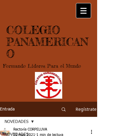
COLEGIO
PANAMERICAN
O
Formando Lideres Para el Mundo
Regístrate
Entrada
NOVEDADES
Rectoría CORPELUVA
NOVEDADES
31 may 2021
1 min de lectura