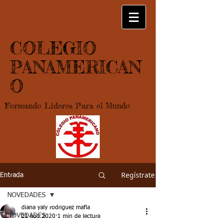
COLEGIO
PANAMERICAN
O
Formando Lideres Para el Mundo
Regístrate
Entrada
NOVEDADES
diana yaly rodriguez mafla
NOVEDADES
21 ago 2020
1 min de lectura