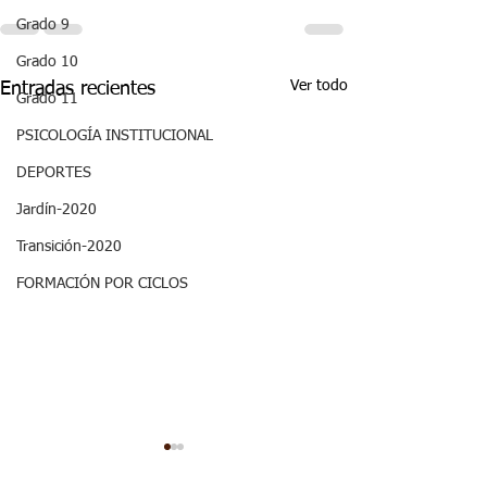
Grado 9
Grado 10
Ver todo
Entradas recientes
Grado 11
PSICOLOGÍA INSTITUCIONAL
DEPORTES
Jardín-2020
Transición-2020
FORMACIÓN POR CICLOS
Aspectos
Aspectos
curriculares_Sociales_3
curriculares_Ci