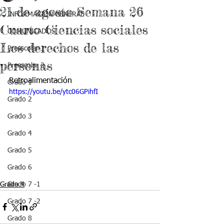
21 de agosto Semana 26
INFORMACIÓN GENERAL
Cuarto Ciencias sociales
COMUNICADOS
Los derechos de las
Preescolar 1
personas
Preescolar 2
Retroalimentación
Grado 1
https://youtu.be/ytc06GPihfI
Grado 2
Grado 3
Grado 4
Grado 5
Grado 6
Grado 4
Grado 7 -1
Grado 7 -2
Grado 8