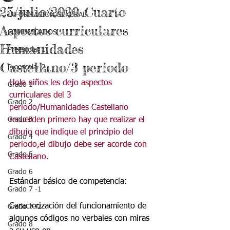
25/julio/2020 Cuarto
INFORMACIÓN GENERAL
Aspectos curriculares
COMUNICADOS
Humanidades
Preescolar 1
Castellano/3 periodo
Preescolar 2
Hola niños les dejo aspectos 
Grado 1
curriculares del 3 
Grado 2
periodo/Humanidades Castellano 
Grado 3
recuerden primero hay que realizar el 
dibujo que indique el principio del 
Grado 4
periodo,el dibujo debe ser acorde con 
Grado 5
Castellano.
Grado 6
Estándar básico de competencia:
Grado 7 -1
Caracterización del funcionamiento de 
Grado 7 -2
algunos códigos no verbales con miras 
Grado 8