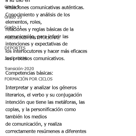
a su uso en
Grado 9
situaciones comunicativas auténticas. 
Conocimiento y análisis de los 
Grado 10
elementos, roles,
Grado 11
relaciones y reglas básicas de la 
comunicación, para inferir las 
PSICOLOGÍA INSTITUCIONAL
intenciones y expectativas de
DEPORTES
los interlocutores y hacer más eficaces 
Jardín-2020
los procesos comunicativos.
Transición-2020
Competencias básicas:
FORMACIÓN POR CICLOS
Interpretar y analizar los géneros 
literarios, el verbo y su conjugación
intención que tiene las metáforas, las 
coplas, y la personificación como 
también los medios
de comunicación, y realiza 
correctamente resúmenes a diferentes 