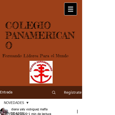
COLEGIO
PANAMERICAN
O
Formando Lideres Para el Mundo
Regístrate
Entrada
NOVEDADES
diana yaly rodriguez mafla
NOVEDADES
25 jul 2020
1 min de lectura