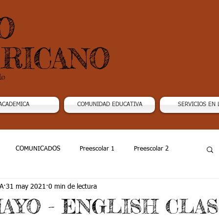
O
RICANO
do
ACADEMICA
COMUNIDAD EDUCATIVA
SERVICIOS EN 
COMUNICADOS
Preescolar 1
Preescolar 2
A
31 may 2021
0 min de lectura
Grado 4
Grado 5
Grado 6
Grado 7 -1
MAYO - ENGLISH CLAS