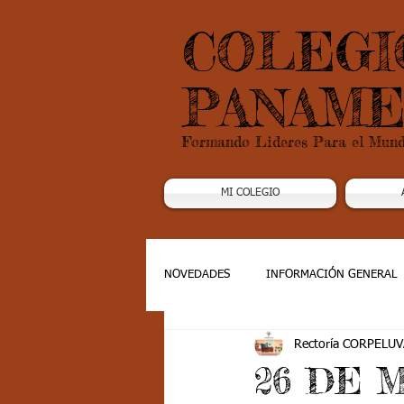
COLEGI
PANAME
Formando Lideres Para el Mun
MI COLEGIO
NOVEDADES
INFORMACIÓN GENERAL
Rectoría CORPELUV
Grado 1
Grado 2
Grado 3
26 DE 