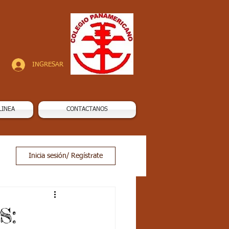
INGRESAR
LINEA
CONTACTANOS
Inicia sesión/ Regístrate
S: