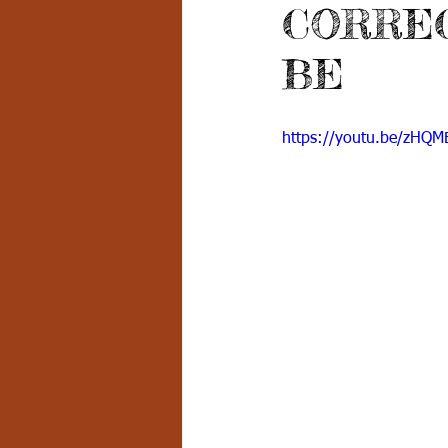
CORREC
Grado 7 -2
Grado 8
Grado
BE
PSICOLOGÍA INSTITUCIONAL
D
https://youtu.be/zHQM
FORMACIÓN POR CICLOS