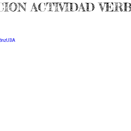
ION ACTIVIDAD VER
 9
Grado 10
Grado 11
EPORTES
Jardín-2020
Transición-2020
BnzUIlA