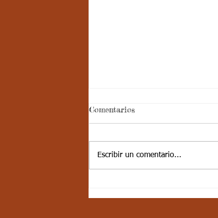
Aspectos
Comentarios
curriculares_Deporte_3
periodo_grado 4
ESTÁNDAR BÁSICO DE
COMPETENCIA: Muestra
Escribir un comentario...
disciplina cuando participa en
actividades físicas, deportivas,
recreativas y valora la...