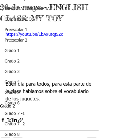
26 de mayo - ENGLISH
INFORMACIÓN GENERAL
CLASS: MY TOY
COMUNICADOS
Preescolar 1
https://youtu.be/EbA9utqj5Zc
Preescolar 2
Grado 1
Grado 2
Grado 3
Grado 4
Buen dia para todos, para esta parte de 
la clase hablamos sobre el vocabulario 
Grado 5
de los juguetes.
Grado 6
Grado 2
Grado 7 -1
Grado 7 -2
Grado 8