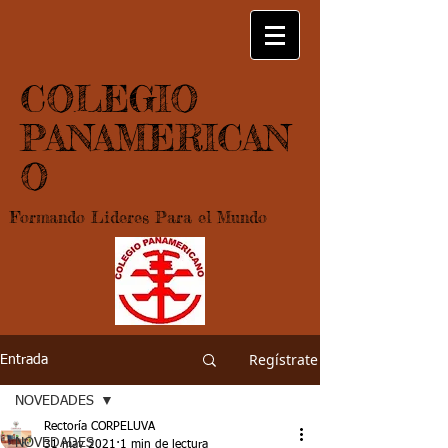
COLEGIO
PANAMERICAN
O
Formando Lideres Para el Mundo
Regístrate
Entrada
NOVEDADES
Rectoría CORPELUVA
NOVEDADES
31 may 2021
1 min de lectura