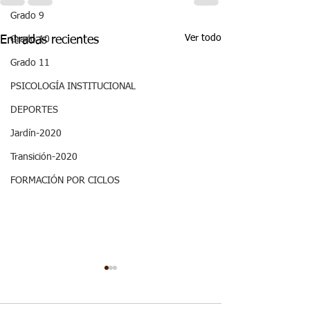
Grado 9
Ver todo
Entradas recientes
Grado 10
Grado 11
PSICOLOGÍA INSTITUCIONAL
DEPORTES
Jardín-2020
Transición-2020
FORMACIÓN POR CICLOS
Semana 20 -
Semana 20, Dep
Matemáticas, Aspectos
Aspectos curricu
curriculares del
3periodo. G2