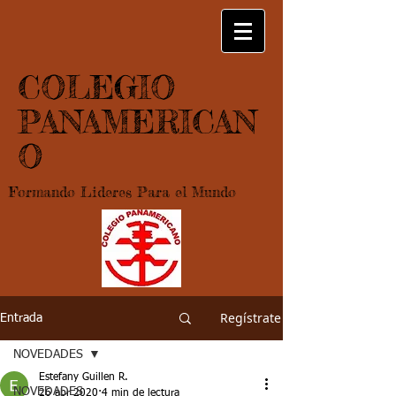
COLEGIO
PANAMERICAN
O
Formando Lideres Para el Mundo
Regístrate
Entrada
NOVEDADES
Estefany Guillen R.
NOVEDADES
26 abr 2020
4 min de lectura