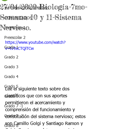
27/04/2020-Biología-7mo-
INFORMACIÓN GENERAL
Semana 10 y 11-Sistema
COMUNICADOS
Nervioso.
Preescolar 1
Preescolar 2
https://www.youtube.com/watch?
Grado 1
v=tv9xCTQlTCw
Grado 2
Grado 3
Grado 4
Grado 5
Lee el siguiente texto sobre dos 
científicos que con sus aportes 
Grado 6
permitieron el acercamiento y 
Grado 7 -1
comprensión del funcionamiento y 
Grado 7 -2
constitución del sistema nervioso; estos 
son Camillo Golgi y Santiago Ramon y 
Grado 8