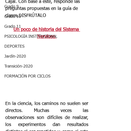
Cajal. Con base a éste, responde las 
Grado 9
preguntas propuestas en la guía de 
clases.
DISFRÚTALO 
Grado 10
Grado 11
Un poco de historia del Sistema 
Nervioso 
PSICOLOGÍA INSTITUCIONAL
DEPORTES
Jardín-2020
Transición-2020
FORMACIÓN POR CICLOS
En la ciencia, los caminos no suelen ser 
directos. Muchas veces las 
observaciones son difíciles de realizar, 
los experimentos dan resultados 