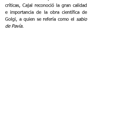
críticas, Cajal reconoció la gran calidad 
e importancia de la obra científica de 
Golgi, a quien se refería como el 
sabio 
de Pavía.
Hoy sabemos que Cajal tenía razón: la 
teoría neuronal supuso, para algunos, 
uno de los mayores hitos de la 
Neurociencia, tal vez incluso la semilla a 
partir de la cual se instauró la disciplina 
moderna, ya que sus aportes aún 
siguen vigentes gracias a su tenacidad, 
empeño y disciplina en la investigación 
del Sistema Nervioso. ¿A qué se debió 
que ambos hubiesen de compartir el 
premio? Probablemente la tarea de 
Cajal hubiese sido mucho más ardua de 
no haber contado con la técnica de 
coloración desarrollada por Golgi, que 