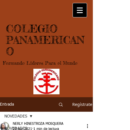
COLEGIO
PANAMERICAN
O
Formando Lideres Para el Mundo
Regístrate
Entrada
NOVEDADES
NERLY HINESTROZA MOSQUERA
NOVEDADES
28 abr 2021
1 min de lectura