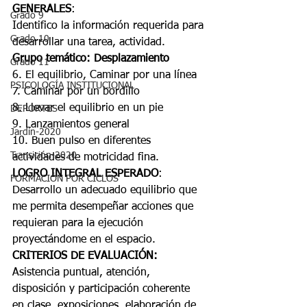
GENERALES
:
Grado 9
Identifico la información requerida para 
Grado 10
desarrollar una tarea, actividad.
Grupo temático: Desplazamiento
Grado 11
6. El equilibrio, Caminar por una línea
PSICOLOGÍA INSTITUCIONAL
7. Caminar por un bordillo
8. Llevar el equilibrio en un pie
DEPORTES
9. Lanzamientos general
Jardín-2020
10. Buen pulso en diferentes 
Transición-2020
actividades de motricidad fina.
LOGRO INTEGRAL ESPERADO
:
FORMACIÓN POR CICLOS
Desarrollo un adecuado equilibrio que 
me permita desempeñar acciones que 
requieran para la ejecución 
proyectándome en el espacio.
CRITERIOS DE EVALUACIÓN:
Asistencia puntual, atención, 
disposición y participación coherente 
en clase, exposiciones, elaboración de 