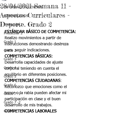
28/04/2021 Semana 11 -
INFORMACIÓN GENERAL
Aspectos Curriculares -
COMUNICADOS
Deporte. Grado 2
Preescolar 1
ESTÁNDAR BÁSICO DE COMPETENCIA:
Preescolar 2
Realizo movimientos a partir de 
Grado 1
instrucciones demostrando destreza 
para  seguir indicaciones.
Grado 2
COMPETENCIAS BÁSICAS:
Grado 3
Desarrolla capacidades de ajuste 
Grado 4
corporal teniendo en cuenta el 
equilibrio en diferentes posiciones.
Grado 5
COMPETENCIAS CIUDADANAS
:
Grado 6
Reconozco que emociones como el 
temor o la rabia pueden afectar mi 
Grado 7 -1
participación en clase y el buen 
Grado 7 -2
desarrollo de mis trabajos.
Grado 8
COMPETENCIAS LABORALES 