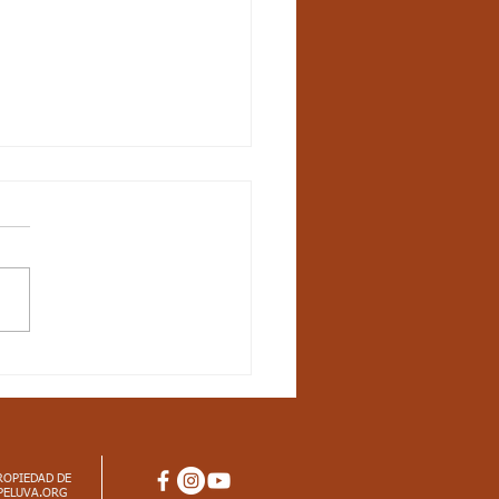
6 - Semana 22 - Once
ísica: Aspectos
iculares
al saludo jóvenes, les
rto los aspectos
pectos Curriculares
dar básico de competencia:
o las...
ROPIEDAD DE
PELUVA.ORG