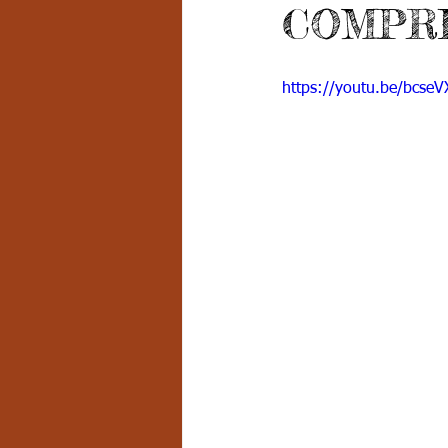
COMPREN
Grado 7 -2
Grado 8
Grado
https://youtu.be/bcseV
PSICOLOGÍA INSTITUCIONAL
D
FORMACIÓN POR CICLOS