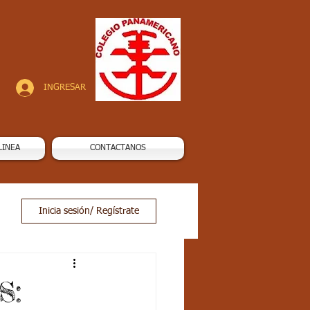
INGRESAR
LINEA
CONTACTANOS
Inicia sesión/ Regístrate
S: