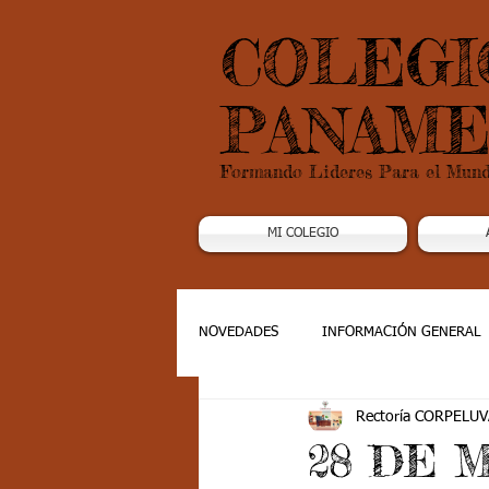
COLEGI
PANAME
Formando Lideres Para el Mun
MI COLEGIO
NOVEDADES
INFORMACIÓN GENERAL
Rectoría CORPELUV
Grado 1
Grado 2
Grado 3
28 DE 