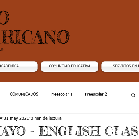
O
RICANO
do
ACADEMICA
COMUNIDAD EDUCATIVA
SERVICIOS EN 
COMUNICADOS
Preescolar 1
Preescolar 2
A
31 may 2021
0 min de lectura
Grado 4
Grado 5
Grado 6
Grado 7 -1
MAYO - ENGLISH CLAS