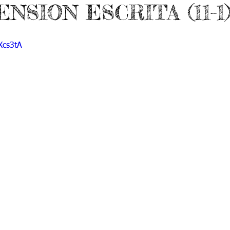
SION ESCRITA (11-1
 9
Grado 10
Grado 11
Xcs3tA
EPORTES
Jardín-2020
Transición-2020