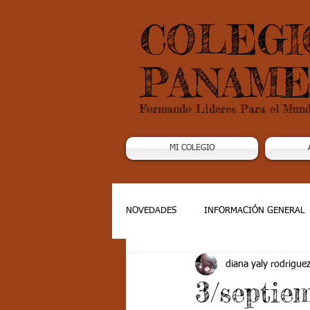
COLEGI
PANAME
Formando Lideres Para el Mun
MI COLEGIO
NOVEDADES
INFORMACIÓN GENERAL
diana yaly rodrigue
Grado 1
Grado 2
Grado 3
3/septie