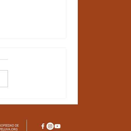
ctos
iculares_Ciencias
rales_3 periodo_grado
dar básico de competencia:
ozco en el entorno
enos físicos que me afectan
arrollo habilidades para
imarme a...
ROPIEDAD DE
PELUVA.ORG