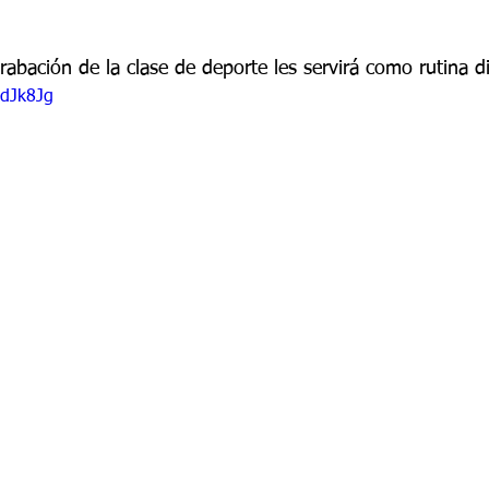
 9
Grado 10
Grado 11
rabación de la clase de deporte les servirá como rutina di
DdJk8Jg
EPORTES
Jardín-2020
Transición-2020