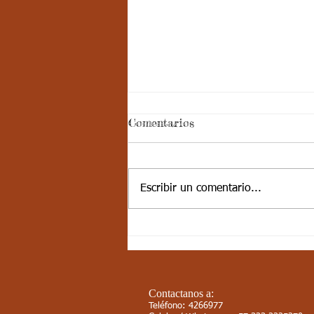
Aspectos
Comentarios
curriculares_Deporte_3
periodo_grado 4
ESTÁNDAR BÁSICO DE
COMPETENCIA: Muestra
Escribir un comentario...
disciplina cuando participa en
actividades físicas, deportivas,
recreativas y valora la...
Contactanos a:
Teléfono: 4266977