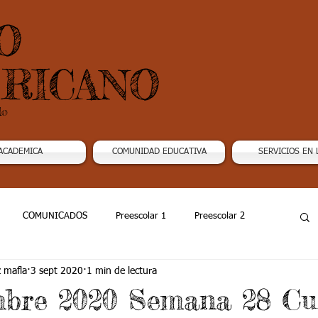
O
RICANO
do
ACADEMICA
COMUNIDAD EDUCATIVA
SERVICIOS EN 
COMUNICADOS
Preescolar 1
Preescolar 2
z mafla
3 sept 2020
1 min de lectura
Grado 4
Grado 5
Grado 6
Grado 7 -1
mbre 2020 Semana 28 Cu