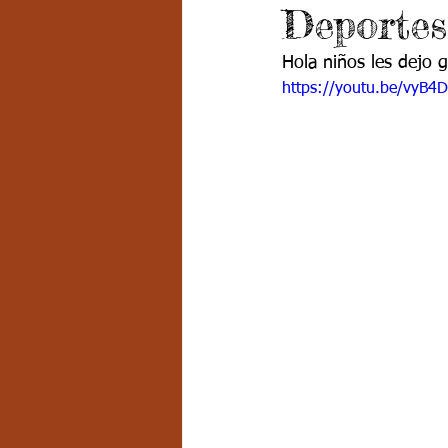
Deportes
Grado 7 -2
Grado 8
Grado
Hola niños les dejo g
https://youtu.be/vyB4
PSICOLOGÍA INSTITUCIONAL
D
FORMACIÓN POR CICLOS