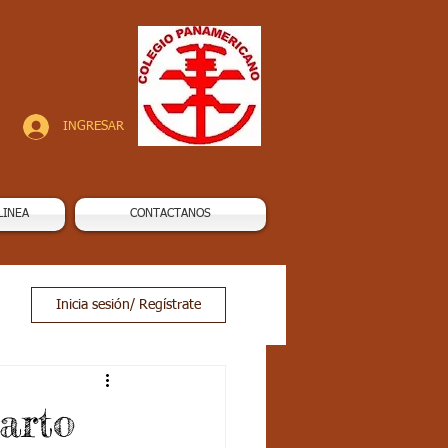
INGRESAR
LINEA
CONTACTANOS
Inicia sesión/ Regístrate
arto