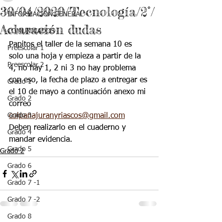
30/04/2020/Tecnología/2°/
INFORMACIÓN GENERAL
Aclaración dudas
COMUNICADOS
Papitos el taller de la semana 10 es 
Preescolar 1
solo una hoja y empieza a partir de la 
Preescolar 2
4, no hay 1, 2 ni 3 no hay problema 
con eso, la fecha de plazo a entregar es 
Grado 1
el 10 de mayo a continuación anexo mi 
Grado 2
correo 
Grado 3
colpanajuranyriascos@gmail.com
Deben realizarlo en el cuaderno y 
Grado 4
mandar evidencia.
Grado 5
Grado 2
Grado 6
Grado 7 -1
Grado 7 -2
Grado 8