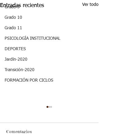
Ver todo
Entradas recientes
Grado 9
Grado 10
Grado 11
PSICOLOGÍA INSTITUCIONAL
DEPORTES
Jardín-2020
Transición-2020
FORMACIÓN POR CICLOS
Semana 20 -
Semana 20, Dep
Matemáticas, Aspectos
Aspectos curricu
curriculares del
3periodo. G2
Los estudiantes deben
Buena tarde, trascr
3periodo. G2
Comentarios
trascribir los aspectos en el
aspectos en el cua