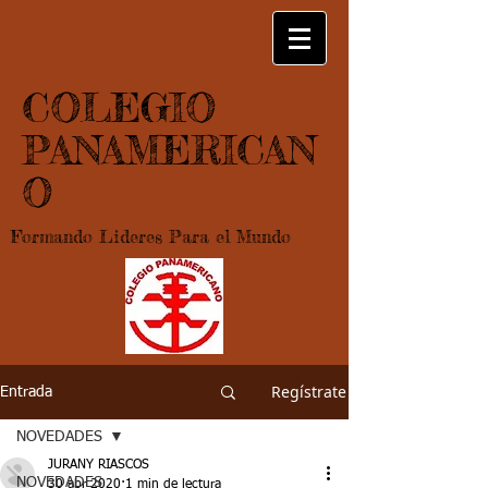
COLEGIO
PANAMERICAN
O
Formando Lideres Para el Mundo
Regístrate
Entrada
NOVEDADES
JURANY RIASCOS
NOVEDADES
30 abr 2020
1 min de lectura