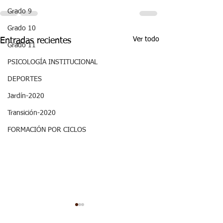
Grado 9
Grado 10
Ver todo
Entradas recientes
Grado 11
PSICOLOGÍA INSTITUCIONAL
DEPORTES
Jardín-2020
Transición-2020
FORMACIÓN POR CICLOS
Aspectos
Aspectos
curriculares_Sociales_3
curriculares_Ci