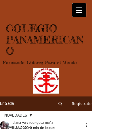
COLEGIO
PANAMERICAN
O
Formando Lideres Para el Mundo
Regístrate
Entrada
NOVEDADES
diana yaly rodriguez mafla
NOVEDADES
6 jul 2020
0 min de lectura