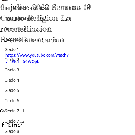
6_julio_2020 Semana 19
INFORMACIÓN GENERAL
Cuarto Religion La
COMUNICADOS
reconciliacion
Preescolar 1
Retoalimentacion
Preescolar 2
Grado 1
https://www.youtube.com/watch?
Grado 2
v=09dHE56WOpk
Grado 3
Grado 4
Grado 5
Grado 6
Grado 4
Grado 7 -1
Grado 7 -2
Grado 8