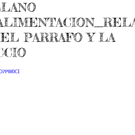
LLANO
 9
Grado 10
Grado 11
ALIMENTACION_REL
EPORTES
Jardín-2020
Transición-2020
EL PARRAFO Y LA
CCIO
QBO7PW0CI