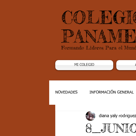
COLEGI
PANAME
Formando Lideres Para el Mun
MI COLEGIO
NOVEDADES
INFORMACIÓN GENERAL
diana yaly rodrigue
Grado 1
Grado 2
Grado 3
8_JUNI