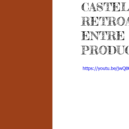
CASTE
Grado 7 -2
Grado 8
Grado
RETRO
PSICOLOGÍA INSTITUCIONAL
D
ENTRE 
PRODU
FORMACIÓN POR CICLOS
 https://youtu.be/jw