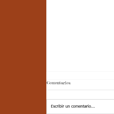
Aspectos
Comentarios
curriculares_Deporte_3
periodo_grado 4
ESTÁNDAR BÁSICO DE
COMPETENCIA: Muestra
Escribir un comentario...
disciplina cuando participa en