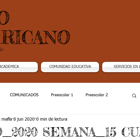
O
RICANO
do
ACADEMICA
COMUNIDAD EDUCATIVA
SERVICIOS EN 
COMUNICADOS
Preescolar 1
Preescolar 2
z mafla
8 jun 2020
0 min de lectura
Grado 4
Grado 5
Grado 6
Grado 7 -1
O_2020 SEMANA_15 C