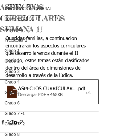
ASPECTOS
INFORMACIÓN GENERAL
CURRICULARES
COMUNICADOS
SEMANA 11
Preescolar 1
Queridas familias, a continuación 
Preescolar 2
encontraran los aspectos curriculares 
Grado 1
que desarrollaremos durante el II 
periodo, estos temas están clasificados 
Grado 2
dentro del área de dimensiones del 
Grado 3
desarrollo a través de la lúdica. 
Grado 4
ASPECTOS CURRICULARES II PERIODO
.pdf
Grado 5
Descargar PDF • 468KB
Grado 6
Grado 7 -1
Grado 7 -2
Grado 8