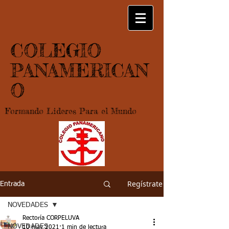
COLEGIO
PANAMERICAN
O
Formando Lideres Para el Mundo
Regístrate
Entrada
NOVEDADES
Rectoría CORPELUVA
NOVEDADES
10 may 2021
1 min de lectura