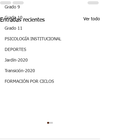
Grado 9
Grado 10
Ver todo
Entradas recientes
Grado 11
PSICOLOGÍA INSTITUCIONAL
DEPORTES
Jardín-2020
Transición-2020
FORMACIÓN POR CICLOS
Decimo - Biofísica I:
Semana 31 - No
Aspectos curriculares
Física de Materi