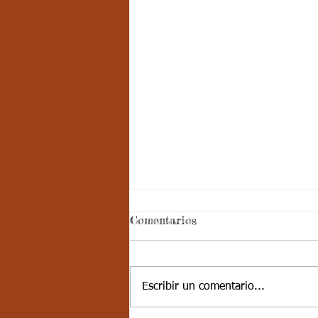
Semana 20, Castellano -
Comentarios
Aspectos curriculares del
3periodo. G2
Buena tarde, los estudiantes van
a conocer los temas con los que
Escribir un comentario...
se va a trabajar durante el
periodo, además deben