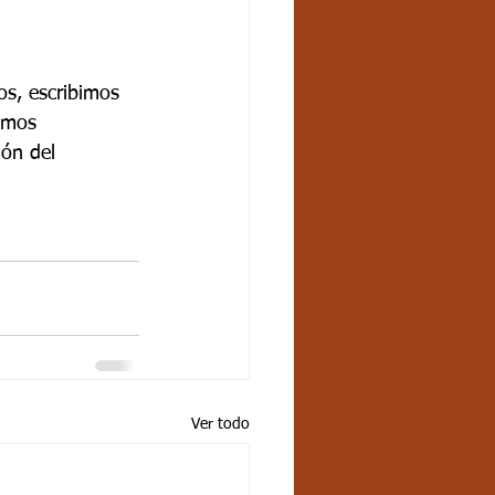
os, escribimos 
amos 
ión del 
Ver todo