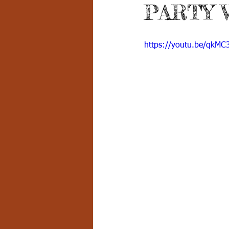
PARTY 
Grado 7 -2
Grado 8
Grado
https://youtu.be/qkMC
PSICOLOGÍA INSTITUCIONAL
D
FORMACIÓN POR CICLOS