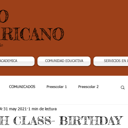
O
RICANO
do
ACADEMICA
COMUNIDAD EDUCATIVA
SERVICIOS EN 
COMUNICADOS
Preescolar 1
Preescolar 2
A
31 may 2021
1 min de lectura
Grado 4
Grado 5
Grado 6
Grado 7 -1
H CLASS- BIRTHDAY