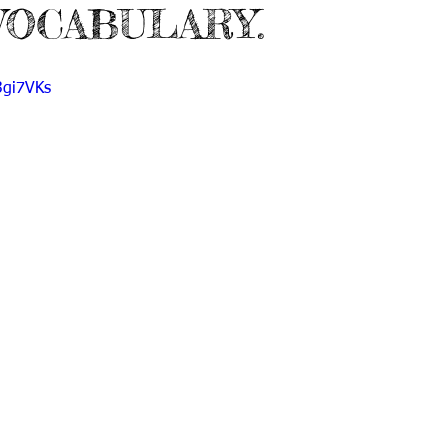
VOCABULARY.
 9
Grado 10
Grado 11
3gi7VKs
EPORTES
Jardín-2020
Transición-2020