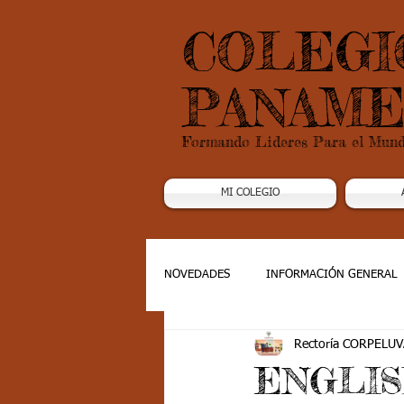
COLEGI
PANAME
Formando Lideres Para el Mun
MI COLEGIO
NOVEDADES
INFORMACIÓN GENERAL
Rectoría CORPELUV
Grado 1
Grado 2
Grado 3
ENGLIS