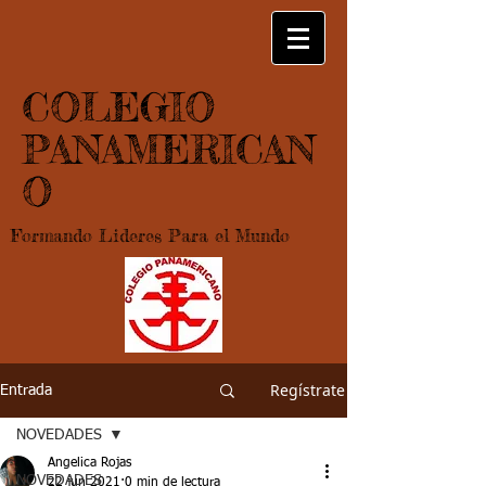
COLEGIO
PANAMERICAN
O
Formando Lideres Para el Mundo
Regístrate
Entrada
NOVEDADES
Angelica Rojas
NOVEDADES
22 jun 2021
0 min de lectura