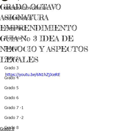
GRADO OCTAVO
INFORMACIÓN GENERAL
ASIGNATURA
COMUNICADOS
EMPRENDIMIENTO
Preescolar 1
GUIA No 3 IDEA DE
Preescolar 2
NEGOCIO Y ASPECTOS
Grado 1
LEGALES
Grado 2
Grado 3
https://youtu.be/6N1hZjJceRE
Grado 4
Grado 5
Grado 6
Grado 7 -1
Grado 7 -2
Grado 8
Grado 8