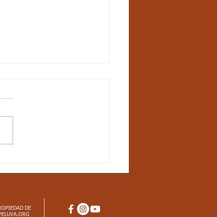
6 - Semana 22 - Once
ísica: Aspectos
iculares
al saludo jóvenes, les
rto los aspectos
pectos Curriculares
dar básico de competencia:
o las...
ROPIEDAD DE
PELUVA.ORG