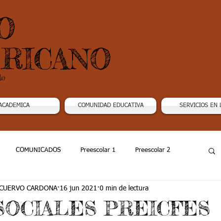
O
RICANO
do
ACADEMICA
COMUNIDAD EDUCATIVA
SERVICIOS EN 
COMUNICADOS
Preescolar 1
Preescolar 2
 CUERVO CARDONA
16 jun 2021
0 min de lectura
Grado 4
Grado 5
Grado 6
Grado 7 -1
SOCIALES PREICFES