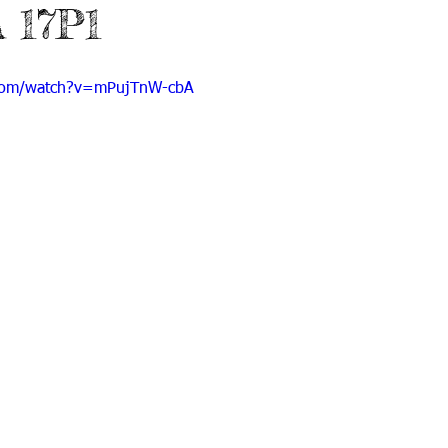
 17P1
 9
Grado 10
Grado 11
.com/watch?v=mPujTnW-cbA
EPORTES
Jardín-2020
Transición-2020