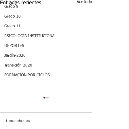
Ver todo
Entradas recientes
Grado 9
Grado 10
Grado 11
PSICOLOGÍA INSTITUCIONAL
DEPORTES
Jardín-2020
Transición-2020
FORMACIÓN POR CICLOS
ASPECTOS
28/06 - Semana
CURRICULARES 3P
Once Biofísica: Aspectos
GRADO ONCE ETICA Y
curriculares
Estándar básico de
Cordial saludo jóve
VALORES.
Comentarios
competencia: como
comparto los aspec