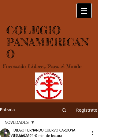
COLEGIO
PANAMERICAN
O
Formando Lideres Para el Mundo
Regístrate
Entrada
NOVEDADES
DIEGO FERNANDO CUERVO CARDONA
NOVEDADES
16 jun 2021
0 min de lectura