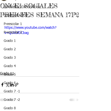
ONCE1 SOCIALES
INFORMACIÓN GENERAL
PREICFES SEMANA 17P2
COMUNICADOS
Preescolar 1
https://www.youtube.com/watch?
Preescolar 2
v=Q1kCifDCbag
Grado 1
Grado 2
Grado 3
Grado 4
Grado 11
Grado 5
Grado 6
Grado 7 -1
Grado 7 -2
Grado 8