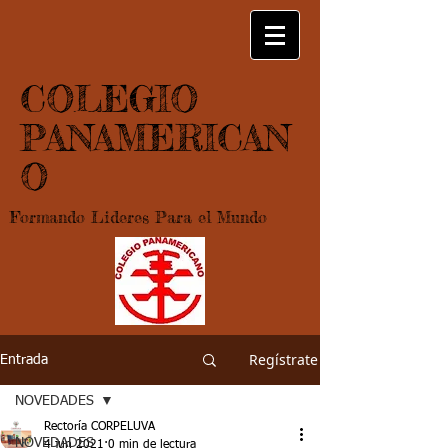
COLEGIO
PANAMERICAN
O
Formando Lideres Para el Mundo
Regístrate
Entrada
NOVEDADES
Rectoría CORPELUVA
NOVEDADES
4 jun 2021
0 min de lectura