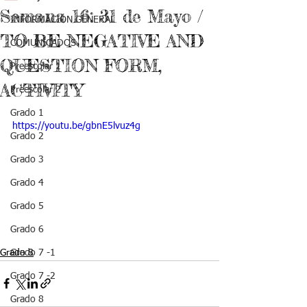
Semana 16: 31 de Mayo /
INFORMACIÓN GENERAL
TO BE NEGATIVE AND
COMUNICADOS
QUESTION FORM,
Preescolar 1
ACTIVITY
Preescolar 2
Grado 1
https://youtu.be/gbnE5lvuz4g
Grado 2
Grado 3
Grado 4
Grado 5
Grado 6
Grado 8
Grado 7 -1
Grado 7 -2
Grado 8