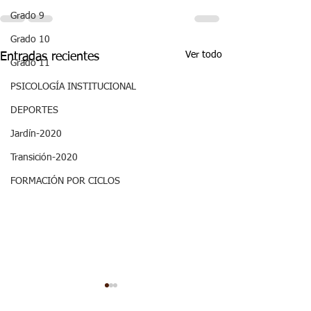
Grado 9
Grado 10
Ver todo
Entradas recientes
Grado 11
PSICOLOGÍA INSTITUCIONAL
DEPORTES
Jardín-2020
Transición-2020
FORMACIÓN POR CICLOS
ASPECTOS
ASPECTOS
CURRICULARES 3P
CURRICULARE