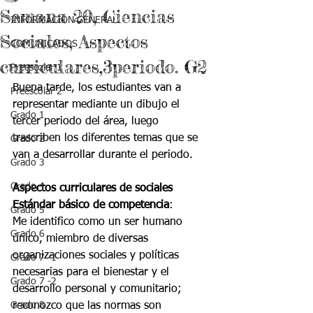
Semana 20, Ciencias
INFORMACIÓN GENERAL
Sociales, Aspectos
COMUNICADOS
curriculares,3periodo. G2
Preescolar 1
Buena tarde, los estudiantes van a 
Preescolar 2
representar mediante un dibujo el 
Grado 1
tercer periodo del área, luego 
trascriben los diferentes temas que se 
Grado 2
van a desarrollar durante el periodo. 
Grado 3
Grado 4
Aspectos curriculares de sociales
Estándar básico de competencia
:
Grado 5
Me identifico como un ser humano 
Grado 6
único, miembro de diversas 
organizaciones sociales y políticas 
Grado 7 -1
necesarias para el bienestar y el 
Grado 7 -2
desarrollo personal y comunitario; 
Grado 8
reconozco que las normas son 