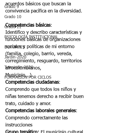
acuerdos básicos que buscan la 
Grado 9
convivencia pacífica en la diversidad.
Grado 10
Competencias básicas
:
Grado 11
Identifico y describo características y 
PSICOLOGÍA INSTITUCIONAL
funciones básicas de organizaciones 
sociales y políticas de mi entorno 
DEPORTES
(familia, colegio, barrio, vereda, 
Jardín-2020
corregimiento, resguardo, territorios 
Transición-2020
afrocolombianos,
Municipio...).
FORMACIÓN POR CICLOS
Competencias ciudadanas
:
Comprendo que todos los niños y 
niñas tenemos derecho a recibir buen 
trato, cuidado y amor.
Competencias laborales generales
:
Comprendo correctamente las 
instrucciones
Grupo temático:
 El municipio cultural