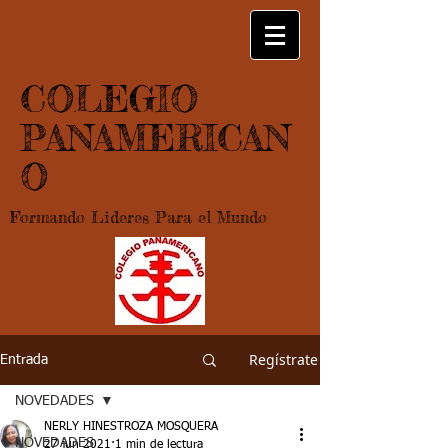
COLEGIO
PANAMERICAN
O
Formando Lideres Para el Mundo
Regístrate
Entrada
NOVEDADES
NERLY HINESTROZA MOSQUERA
NOVEDADES
27 jun 2021
1 min de lectura