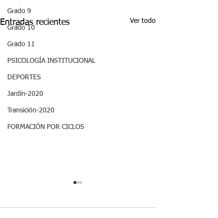
Grado 9
Ver todo
Entradas recientes
Grado 10
Grado 11
PSICOLOGÍA INSTITUCIONAL
DEPORTES
Jardín-2020
Transición-2020
FORMACIÓN POR CICLOS
ASPECTOS
28/06 - Semana
CURRICULARES 3P
Once Biofísica: Aspectos
GRADO ONCE ETICA Y
curriculares