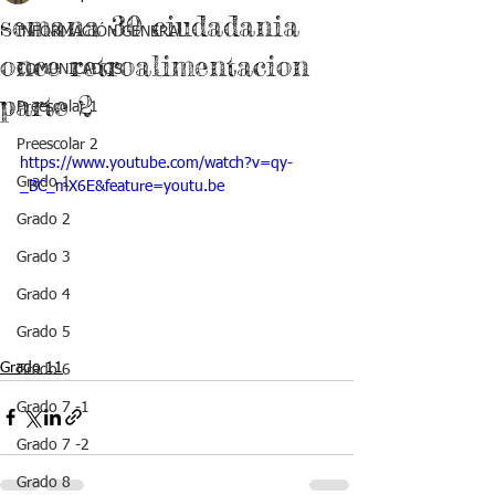
semana 30 ciudadania
INFORMACIÓN GENERAL
once retroalimentacion
COMUNICADOS
parte 2
Preescolar 1
Preescolar 2
https://www.youtube.com/watch?v=qy-
Grado 1
_BC_mX6E&feature=youtu.be
Grado 2
Grado 3
Grado 4
Grado 5
Grado 11
Grado 6
Grado 7 -1
Grado 7 -2
Grado 8