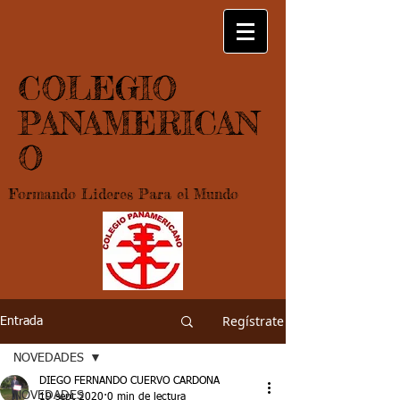
COLEGIO
PANAMERICAN
O
Formando Lideres Para el Mundo
Regístrate
Entrada
NOVEDADES
DIEGO FERNANDO CUERVO CARDONA
NOVEDADES
19 sept 2020
0 min de lectura